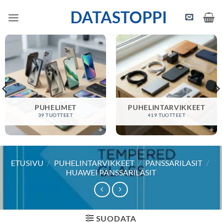
Skip
DATASTOPPI
to
content
PUHELIMET
PUHELINTARVIKKEET
39 TUOTTEET
419 TUOTTEET
ETUSIVU
/
PUHELINTARVIKKEET
/
PANSSARILASIT
/
HUAWEI PANSSARILASIT
SUODATA