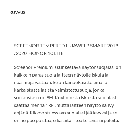
KUVAUS
SCREENOR TEMPERED HUAWEI P SMART 2019
/2020 HONOR 10 LITE
Screenor Premium iskunkestävä näytönsuojalasi on
kaikkein paras suoja laitteen näytölle iskuja ja
naarmuja vastaan. Se on lämpökäsittelemällä
karkaistusta lasista valmistettu suoja, jonka
suojaustaso on 9H. Kovimmista iskuista suojalasi
saattaa mennä rikki, mutta laitteen näyttö säilyy
ehjänä. Rikkoontuessaan suojalasi jää levyksi ja se
on helppo poistaa, eikä siitä irtoa teräviä sirpaleita.