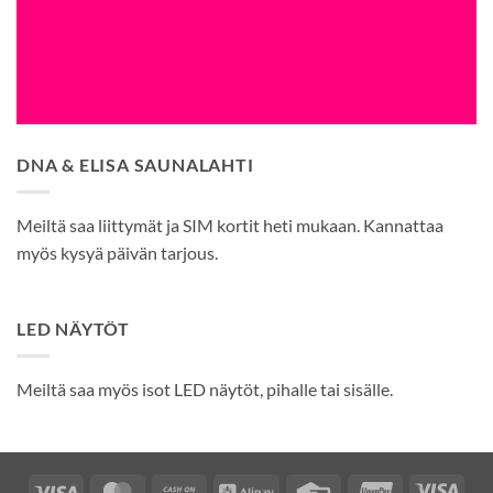
DNA & ELISA SAUNALAHTI
Meiltä saa liittymät ja SIM kortit heti mukaan. Kannattaa
myös kysyä päivän tarjous.
LED NÄYTÖT
Meiltä saa myös isot LED näytöt, pihalle tai sisälle.
Visa
MasterCard
Cash
Alipay
Credit
UnionPay
Visa