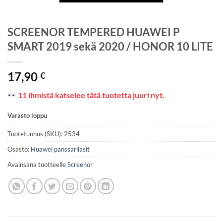
SCREENOR TEMPERED HUAWEI P
SMART 2019 sekä 2020 / HONOR 10 LITE
17,90
€
11 ihmistä katselee tätä tuotetta juuri nyt.
Varasto loppu
Tuotetunnus (SKU):
2534
Osasto:
Huawei panssarilasit
Avainsana tuotteelle
Screenor