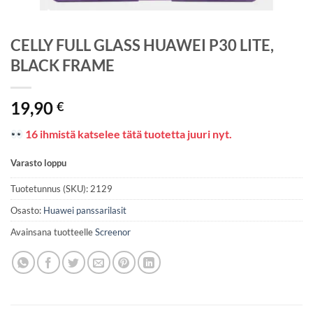
CELLY FULL GLASS HUAWEI P30 LITE,
BLACK FRAME
19,90
€
16 ihmistä katselee tätä tuotetta juuri nyt.
Varasto loppu
Tuotetunnus (SKU):
2129
Osasto:
Huawei panssarilasit
Avainsana tuotteelle
Screenor