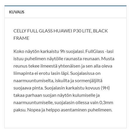
KUVAUS
CELLY FULL GLASS HUAWEI P30 LITE, BLACK
FRAME
Koko näytön karkaistu 9h suojalasi. FullGlass -lasi
istuu puhelimen näytölle raunasta reunaan. Musta
reunus tekee ilmeestä yhtenäisen ja sen alla oleva
liimapinta ei erotu lasin läpi. Suojalasissa on
naarmuuntumiselta, iskuilta ja sormenjäljiltä
suojaava pinta. Suojalasin karkaistu kovuus (9H)
takaa parhaan suojan näytön kulumiselle ja
naarmuuntumiselle, suojalasin ollessa vain 0,3mm
paksu. Nopea ja helppo asentaminen puhelimeen.