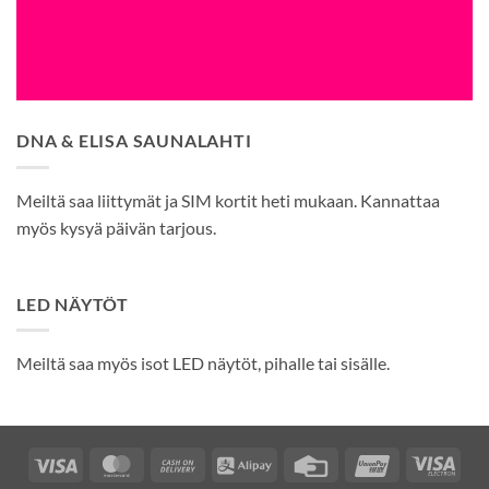
DNA & ELISA SAUNALAHTI
Meiltä saa liittymät ja SIM kortit heti mukaan. Kannattaa
myös kysyä päivän tarjous.
LED NÄYTÖT
Meiltä saa myös isot LED näytöt, pihalle tai sisälle.
Visa
MasterCard
Cash
Alipay
Credit
UnionPay
Visa
On
Card
Elec