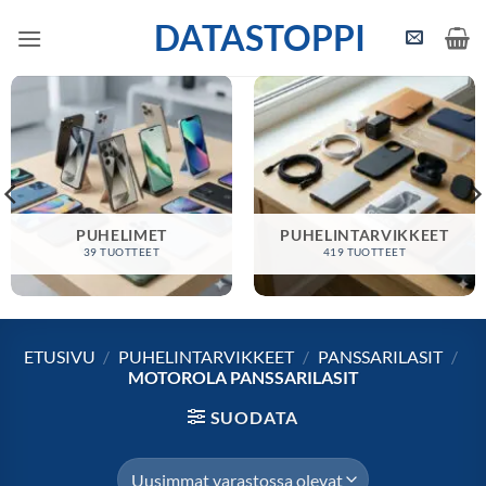
Skip
DATASTOPPI
to
content
PUHELIMET
PUHELINTARVIKKEET
39 TUOTTEET
419 TUOTTEET
ETUSIVU
/
PUHELINTARVIKKEET
/
PANSSARILASIT
/
MOTOROLA PANSSARILASIT
SUODATA