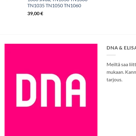
TN1035 TN1050 TN1060
39,00
€
DNA & ELI
Meiltä saa liit
mukaan. Kann
tarjous.