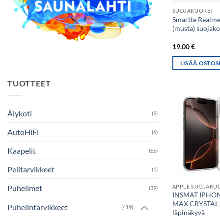
SUOJAKUORET
Smartte Realme
(musta) suojako
19,00
€
LISÄÄ OSTOS
TUOTTEET
Älykoti
(9)
AutoHiFi
(6)
Kaapelit
(65)
Pelitarvikkeet
(1)
APPLE SUOJAKU
Puhelimet
(39)
INSMAT IPHON
MAX CRYSTAL
Puhelintarvikkeet
(419)
läpinäkyvä