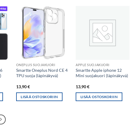
ONEPLUS SUOJAKUORI
APPLE SUOJAKUORI
16
Smartte Oneplus Nord CE 4
Smartte Apple iphone 12
)
TPU suoja (läpinäkyvä)
Mini suojakuori (läpinäkyvä)
13,90
€
13,90
€
LISÄÄ OSTOSKORIIN
LISÄÄ OSTOSKORIIN