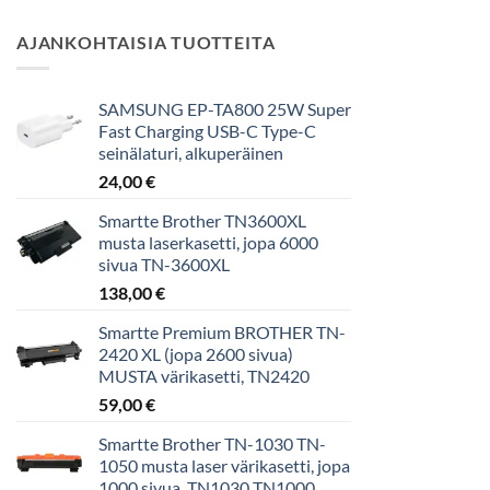
AJANKOHTAISIA TUOTTEITA
SAMSUNG EP-TA800 25W Super
Fast Charging USB-C Type-C
seinälaturi, alkuperäinen
24,00
€
Smartte Brother TN3600XL
musta laserkasetti, jopa 6000
sivua TN-3600XL
138,00
€
Smartte Premium BROTHER TN-
2420 XL (jopa 2600 sivua)
MUSTA värikasetti, TN2420
59,00
€
Smartte Brother TN-1030 TN-
1050 musta laser värikasetti, jopa
1000 sivua, TN1030 TN1000