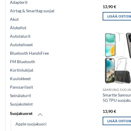
Adapterit
13,90
€
Airtag & Smarttag suojat
LISÄÄ OSTOS
Akut
Älykellot
Autolaturit
Autotelineet
Bluetooth HandsFree
FM Bluetooth
Kortinlukijat
Kuulokkeet
Panssarilasit
SAMSUNG SUOJA
Smartte Samsun
Seinälaturit
5G TPU suojaku
Suojakotelot
13,90
€
Suojakuoret
LISÄÄ OSTOS
Apple suojakuori