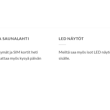
SA SAUNALAHTI
LED NÄYTÖT
tymät ja SIM kortit heti
Meiltä saa myös isot LED näytöt
attaa myös kysyä päivän
sisälle.