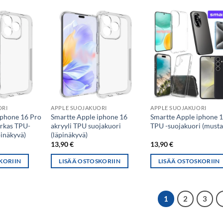
ORI
APPLE SUOJAKUORI
APPLE SUOJAKUORI
iphone 16 Pro
Smartte Apple iphone 16
Smartte Apple iphone 
rkas TPU-
akryyli TPU suojakuori
TPU -suojakuori (musta
pinäkyvä)
(läpinäkyvä)
13,90
€
13,90
€
KORIIN
LISÄÄ OSTOSKORIIN
LISÄÄ OSTOSKORIIN
1
2
3