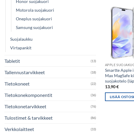
Honor suojakuori
Motorola suojakuori
Oneplus suojakuori
Samsung suojakuori
Suojalaukku
Virtapankit
Tabletit
(13)
APPLE SUOJAKU
Smartte Apple 
Tallennustarvikkeet
(18)
Max MagSafe ki
suojakotelo (lä
Tietokoneet
(22)
13,90
€
Tietokonekomponentit
(36)
LISÄÄ OSTOS
Tietokonetarvikkeet
(76)
Tulostimet & tarvikkeet
(86)
Verkkolaitteet
(33)