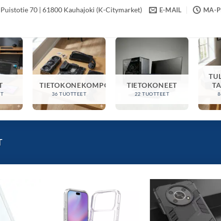
Puistotie 70 | 61800 Kauhajoki (K-Citymarket)
E-MAIL
MA-PE
TU
T
TIETOKONEKOMPONENTIT
TIETOKONEET
T
ET
36 TUOTTEET
22 TUOTTEET
8
T