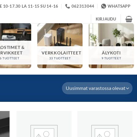
 10-17.30 LA 11-15 SU 14-16
062313044
WHATSAPP
KIRJAUDU
LOSTIMET &
ARVIKKEET
VERKKOLAITTEET
ÄLYKOTI
6 TUOTTEET
33 TUOTTEET
9 TUOTTEET