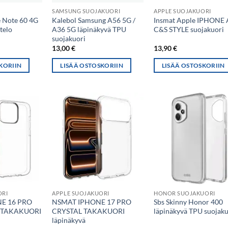
SAMSUNG SUOJAKUORI
APPLE SUOJAKUORI
 Note 60 4G
Kalebol Samsung A56 5G /
Insmat Apple IPHONE 
telo
A36 5G läpinäkyvä TPU
C&S STYLE suojakuori
suojakuori
13,00
€
13,90
€
KORIIN
LISÄÄ OSTOSKORIIN
LISÄÄ OSTOSKORIIN
ORI
APPLE SUOJAKUORI
HONOR SUOJAKUORI
E 16 PRO
NSMAT IPHONE 17 PRO
Sbs Skinny Honor 400
 TAKAKUORI
CRYSTAL TAKAKUORI
läpinäkyvä TPU suojaku
läpinäkyvä