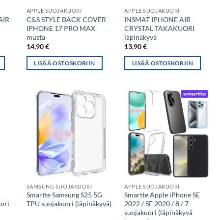
APPLE SUOJAKUORI
APPLE SUOJAKUORI
AIR
C&S STYLE BACK COVER
INSMAT IPHONE AIR
IPHONE 17 PRO MAX
CRYSTAL TAKAKUORI
musta
läpinäkyvä
14,90
€
13,90
€
LISÄÄ OSTOSKORIIN
LISÄÄ OSTOSKORIIN
SAMSUNG SUOJAKUORI
APPLE SUOJAKUORI
Smartte Samsung S25 5G
Smartte Apple iPhone SE
ori
TPU suojakuori (läpinäkyvä)
2022 / SE 2020 / 8 / 7
suojakuori (läpinäkyvä