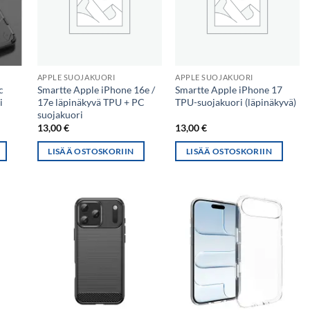
APPLE SUOJAKUORI
APPLE SUOJAKUORI
c
Smartte Apple iPhone 16e /
Smartte Apple iPhone 17
i
17e läpinäkyvä TPU + PC
TPU-suojakuori (läpinäkyvä)
suojakuori
13,00
€
13,00
€
LISÄÄ OSTOSKORIIN
LISÄÄ OSTOSKORIIN