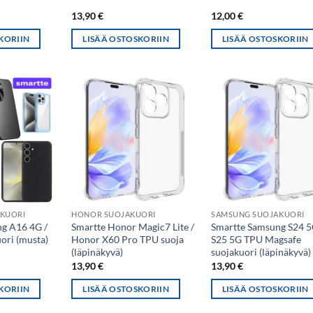
13,90
€
12,00
€
KORIIN
LISÄÄ OSTOSKORIIN
LISÄÄ OSTOSKORIIN
KUORI
HONOR SUOJAKUORI
SAMSUNG SUOJAKUORI
g A16 4G /
Smartte Honor Magic7 Lite /
Smartte Samsung S24 5
ori (musta)
Honor X60 Pro TPU suoja
S25 5G TPU Magsafe
(läpinäkyvä)
suojakuori (läpinäkyvä)
13,90
€
13,90
€
KORIIN
LISÄÄ OSTOSKORIIN
LISÄÄ OSTOSKORIIN