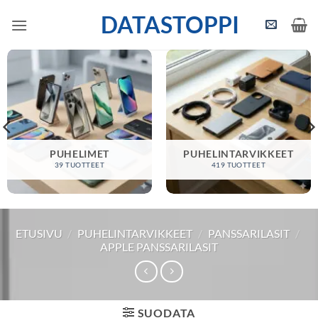
Skip
DATASTOPPI
to
content
PUHELIMET
PUHELINTARVIKKEET
39 TUOTTEET
419 TUOTTEET
ETUSIVU
/
PUHELINTARVIKKEET
/
PANSSARILASIT
/
APPLE PANSSARILASIT
SUODATA