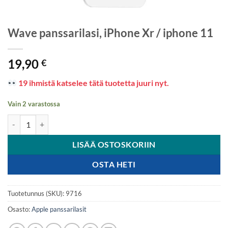
Wave panssarilasi, iPhone Xr / iphone 11
19,90
€
19 ihmistä katselee tätä tuotetta juuri nyt.
Vain 2 varastossa
Wave panssarilasi, iPhone Xr / iphone 11 määrä
LISÄÄ OSTOSKORIIN
OSTA HETI
Tuotetunnus (SKU):
9716
Osasto:
Apple panssarilasit