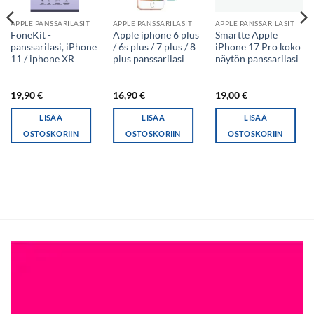
APPLE PANSSARILASIT
APPLE PANSSARILASIT
APPLE PANSSARILASIT
FoneKit -
Apple iphone 6 plus
Smartte Apple
panssarilasi, iPhone
/ 6s plus / 7 plus / 8
iPhone 17 Pro koko
11 / iphone XR
plus panssarilasi
näytön panssarilasi
19,90
€
16,90
€
19,00
€
LISÄÄ
LISÄÄ
LISÄÄ
OSTOSKORIIN
OSTOSKORIIN
OSTOSKORIIN