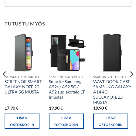
TUTUSTU MYÖS
SAMSUNG SUOJAKOTELO
SAMSUNG SUOJAKOTELO
SAMSUNG SUOJAKOTELO
SCREENOR SMART
Smartte Samsung
WAVE BOOK CASE
GALAXY NOTE 20
A52s / A52 5G /
SAMSUNG GALAXY
ULTRA 5G MUSTA
A52 suojakotelo LT
A14 4G
(musta)
SUOJAKOTELO
MUSTA
17,90
€
19,90
€
19,90
€
LISÄÄ
LISÄÄ
LISÄÄ
OSTOSKORIIN
OSTOSKORIIN
OSTOSKORIIN