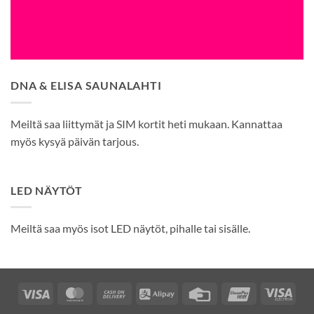
DNA & ELISA SAUNALAHTI
Meiltä saa liittymät ja SIM kortit heti mukaan. Kannattaa
myös kysyä päivän tarjous.
LED NÄYTÖT
Meiltä saa myös isot LED näytöt, pihalle tai sisälle.
Visa
MasterCard
Cash
Alipay
Credit
UnionPay
Visa
On
Card
Elec