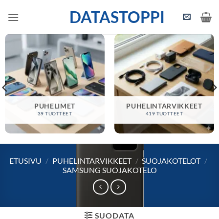
Skip
DATASTOPPI
to
content
PUHELIMET
PUHELINTARVIKKEET
39 TUOTTEET
419 TUOTTEET
ETUSIVU
/
PUHELINTARVIKKEET
/
SUOJAKOTELOT
/
SAMSUNG SUOJAKOTELO
SUODATA