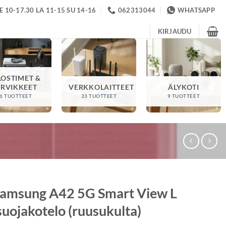
 10-17.30 LA 11-15 SU 14-16
062313044
WHATSAPP
KIRJAUDU
LOSTIMET &
ARVIKKEET
VERKKOLAITTEET
ÄLYKOTI
6 TUOTTEET
33 TUOTTEET
9 TUOTTEET
Samsung A42 5G Smart View L
uojakotelo (ruusukulta)