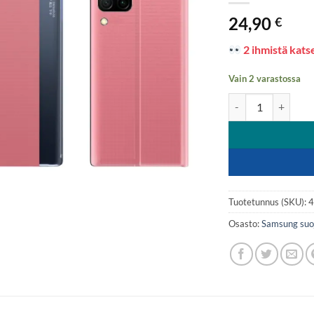
24,90
€
2 ihmistä katse
Vain 2 varastossa
Smartte, Samsung A
Tuotetunnus (SKU):
Osasto:
Samsung suo