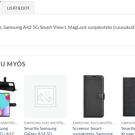
LISÄTIEDOT
e, Samsung A42 5G Smart View L MagLock suojakotelo (ruusukult
TU MYÖS
SAMSUNG SUOJAKOTELO
SAMSUNG SUOJAKOTELO
SAMSUNG SUOJAKOTELO
sung
Smartte Samsung
Screenor Smart -
Smartt
G / A52
Galaxy A54 5G
suojakotelo, Samsung
Xcover 