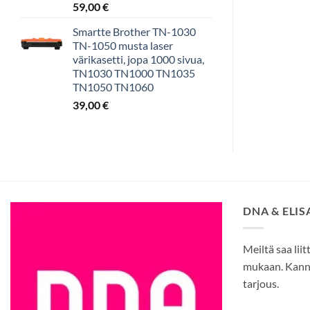
59,00
€
Smartte Brother TN-1030
TN-1050 musta laser
värikasetti, jopa 1000 sivua,
TN1030 TN1000 TN1035
TN1050 TN1060
39,00
€
DNA & ELI
Meiltä saa liit
mukaan. Kann
tarjous.