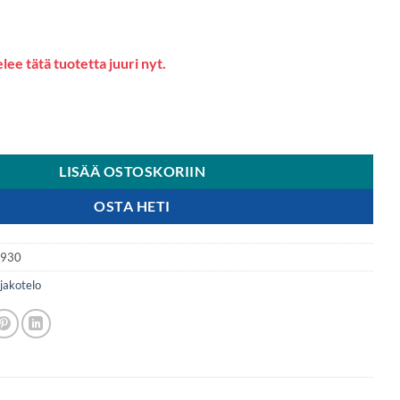
lee tätä tuotetta juuri nyt.
42 5G Smart View L MagLock suojakotelo (ruusukulta) määrä
LISÄÄ OSTOSKORIIN
OSTA HETI
4930
jakotelo