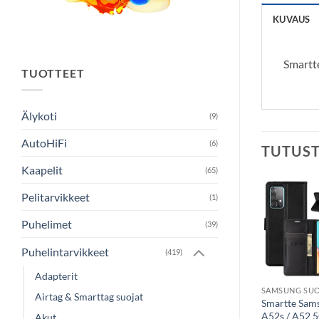
KUVAUS
Smartt
TUOTTEET
Älykoti
(9)
AutoHiFi
(6)
TUTUS
Kaapelit
(65)
Pelitarvikkeet
(1)
Puhelimet
(39)
Puhelintarvikkeet
(419)
Adapterit
SAMSUNG SUOJAKOTELO
Airtag & Smarttag suojat
Screenor Clever,
Smartte Sam
Galaxy A34 -
A52s / A52 5
Akut