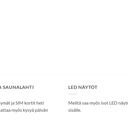
SA SAUNALAHTI
LED NÄYTÖT
tymät ja SIM kortit heti
Meiltä saa myös isot LED näytöt
attaa myös kysyä päivän
sisälle.