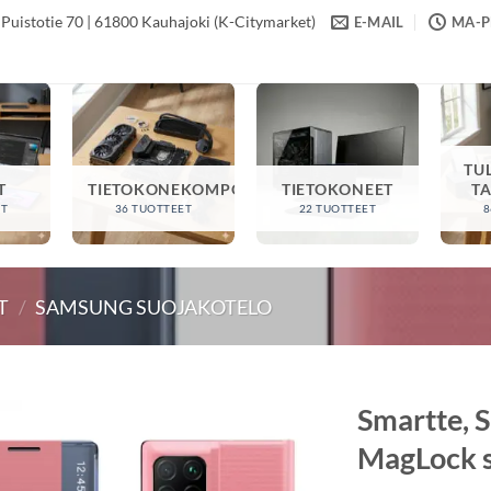
Puistotie 70 | 61800 Kauhajoki (K-Citymarket)
E-MAIL
MA-PE
TU
T
TIETOKONEKOMPONENTIT
TIETOKONEET
T
ET
36 TUOTTEET
22 TUOTTEET
8
T
/
SAMSUNG SUOJAKOTELO
Smartte, 
MagLock s