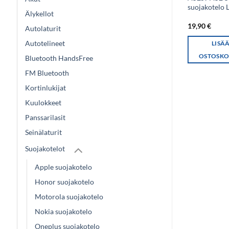
suojakotelo, Ruusu
suojakotelo 
Älykellot
19,90
€
19,90
€
Autolaturit
Autotelineet
LISÄÄ
LISÄ
OSTOSKORIIN
OSTOSKO
Bluetooth HandsFree
FM Bluetooth
Kortinlukijat
Kuulokkeet
Panssarilasit
Seinälaturit
Suojakotelot
Apple suojakotelo
Honor suojakotelo
Motorola suojakotelo
Nokia suojakotelo
Oneplus suojakotelo