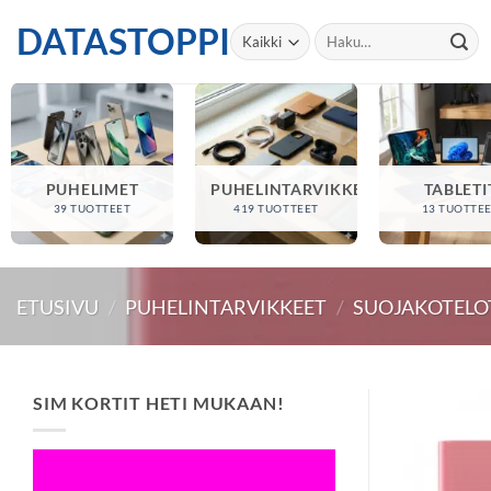
Skip
DATASTOPPI
Etsi:
to
content
PUHELIMET
PUHELINTARVIKKEET
TABLETI
39 TUOTTEET
419 TUOTTEET
13 TUOTTE
ETUSIVU
/
PUHELINTARVIKKEET
/
SUOJAKOTELO
SIM KORTIT HETI MUKAAN!