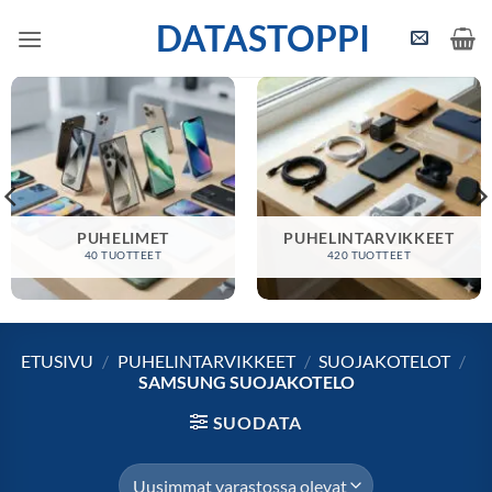
Skip
DATASTOPPI
to
content
PUHELIMET
PUHELINTARVIKKEET
40 TUOTTEET
420 TUOTTEET
ETUSIVU
/
PUHELINTARVIKKEET
/
SUOJAKOTELOT
/
SAMSUNG SUOJAKOTELO
SUODATA