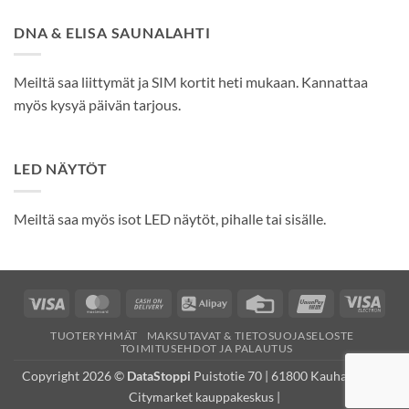
DNA & ELISA SAUNALAHTI
Meiltä saa liittymät ja SIM kortit heti mukaan. Kannattaa
myös kysyä päivän tarjous.
LED NÄYTÖT
Meiltä saa myös isot LED näytöt, pihalle tai sisälle.
Visa
MasterCard
Cash
Alipay
Credit
UnionPay
Visa
On
Card
Elec
TUOTERYHMÄT
MAKSUTAVAT & TIETOSUOJASELOSTE
Delivery
TOIMITUSEHDOT JA PALAUTUS
Copyright 2026 ©
DataStoppi
Puistotie 70 | 61800 Kauhajoki (K-
Citymarket kauppakeskus |