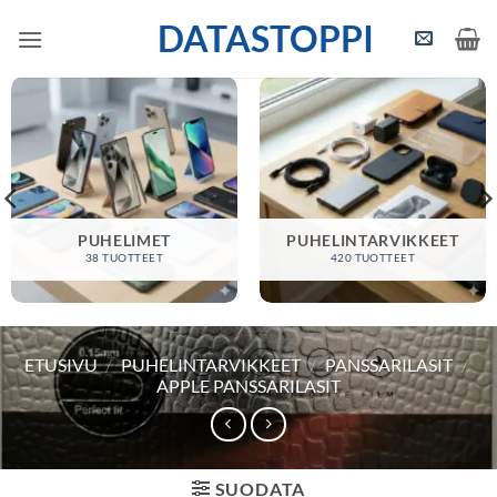
Skip
DATASTOPPI
to
content
PUHELIMET
PUHELINTARVIKKEET
38 TUOTTEET
420 TUOTTEET
ETUSIVU
/
PUHELINTARVIKKEET
/
PANSSARILASIT
/
APPLE PANSSARILASIT
SUODATA