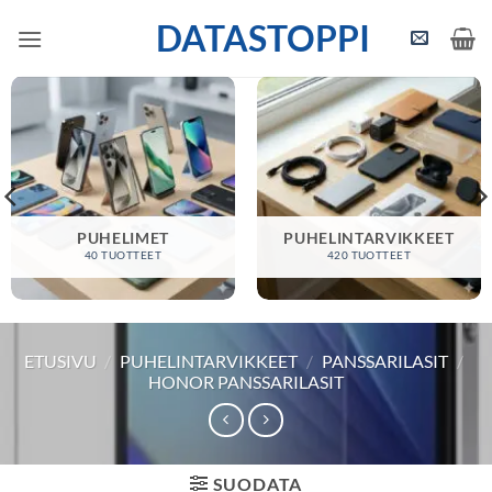
Skip
DATASTOPPI
to
content
PUHELIMET
PUHELINTARVIKKEET
40 TUOTTEET
420 TUOTTEET
ETUSIVU
/
PUHELINTARVIKKEET
/
PANSSARILASIT
/
HONOR PANSSARILASIT
SUODATA