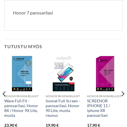
Honor 7 panssarilasi
TUTUSTU MYÖS
HONOR PANSSARILASIT
HONOR PANSSARILASIT
HONOR PANSSARILASIT
Wave Full Fit -
Insmat Full Screen -
SCREENOR
panssarilasi, Honor
panssarilasi, Honor
IPHONE 11 /
8X / Honor 9X Lite,
90 Lite, musta
iphone XR
musta
reunus
panssarilasi
23,90
€
19,90
€
17,90
€