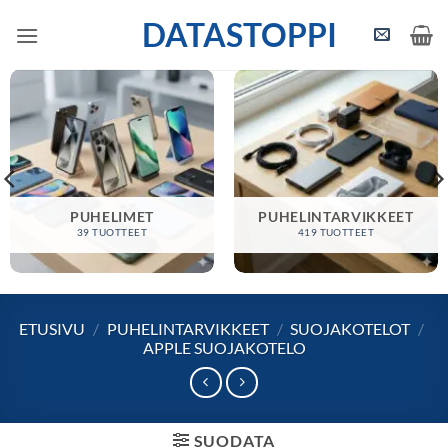
Skip
DATASTOPPI
to
content
PUHELIMET
PUHELINTARVIKKEET
39 TUOTTEET
419 TUOTTEET
ETUSIVU
/
PUHELINTARVIKKEET
/
SUOJAKOTELOT
/
APPLE SUOJAKOTELO
SUODATA