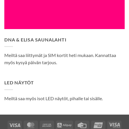
DNA & ELISA SAUNALAHTI
Meiltä saa liittymät ja SIM kortit heti mukaan. Kannattaa
myös kysyä päivän tarjous.
LED NÄYTÖT
Meiltä saa myös isot LED näytöt, pihalle tai sisälle.
Visa
MasterCard
Cash
Alipay
Credit
UnionPay
Visa