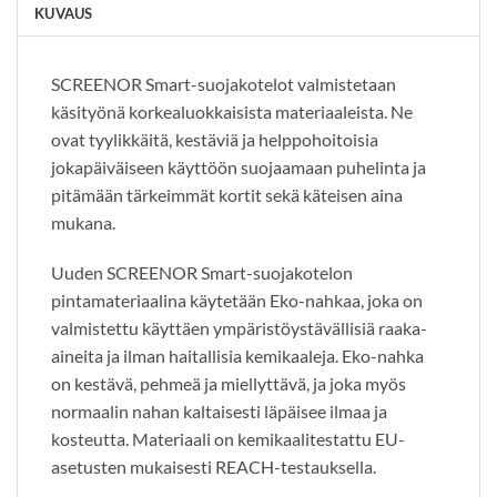
KUVAUS
SCREENOR Smart-suojakotelot valmistetaan
käsityönä korkealuokkaisista materiaaleista. Ne
ovat tyylikkäitä, kestäviä ja helppohoitoisia
jokapäiväiseen käyttöön suojaamaan puhelinta ja
pitämään tärkeimmät kortit sekä käteisen aina
mukana.
Uuden SCREENOR Smart-suojakotelon
pintamateriaalina käytetään Eko-nahkaa, joka on
valmistettu käyttäen ympäristöystävällisiä raaka-
aineita ja ilman haitallisia kemikaaleja. Eko-nahka
on kestävä, pehmeä ja miellyttävä, ja joka myös
normaalin nahan kaltaisesti läpäisee ilmaa ja
kosteutta. Materiaali on kemikaalitestattu EU-
asetusten mukaisesti REACH-testauksella.