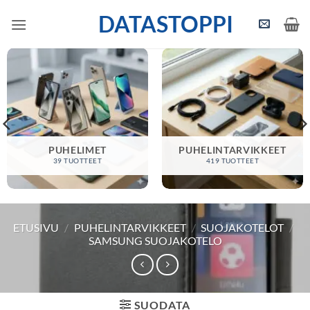
Skip
DATASTOPPI
to
content
PUHELIMET
PUHELINTARVIKKEET
39 TUOTTEET
419 TUOTTEET
ETUSIVU
/
PUHELINTARVIKKEET
/
SUOJAKOTELOT
/
SAMSUNG SUOJAKOTELO
SUODATA