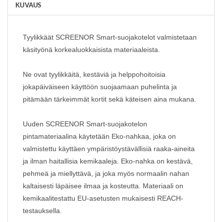
KUVAUS
Tyylikkäät SCREENOR Smart-suojakotelot valmistetaan
käsityönä korkealuokkaisista materiaaleista.
Ne ovat tyylikkäitä, kestäviä ja helppohoitoisia
jokapäiväiseen käyttöön suojaamaan puhelinta ja
pitämään tärkeimmät kortit sekä käteisen aina mukana.
Uuden SCREENOR Smart-suojakotelon
pintamateriaalina käytetään Eko-nahkaa, joka on
valmistettu käyttäen ympäristöystävällisiä raaka-aineita
ja ilman haitallisia kemikaaleja. Eko-nahka on kestävä,
pehmeä ja miellyttävä, ja joka myös normaalin nahan
kaltaisesti läpäisee ilmaa ja kosteutta. Materiaali on
kemikaalitestattu EU-asetusten mukaisesti REACH-
testauksella.