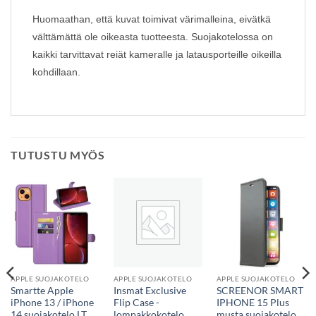
Huomaathan, että kuvat toimivat värimalleina, eivätkä
välttämättä ole oikeasta tuotteesta. Suojakotelossa on
kaikki tarvittavat reiät kameralle ja latausporteille oikeilla
kohdillaan.
TUTUSTU MYÖS
APPLE SUOJAKOTELO
APPLE SUOJAKOTELO
APPLE SUOJAKOTELO
Smartte Apple
Insmat Exclusive
SCREENOR SMART
iPhone 13 / iPhone
Flip Case -
IPHONE 15 Plus
14 suojakotelo LT
lompakkokotelo,
musta suojakotelo