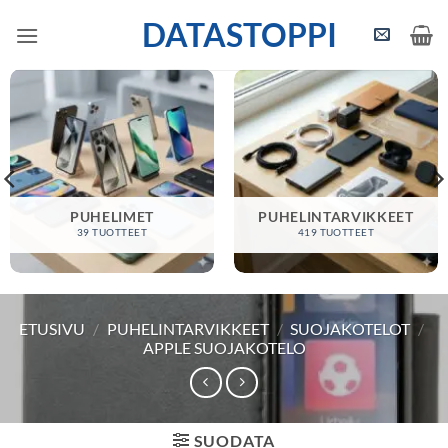
Skip
DATASTOPPI
to
content
PUHELIMET
PUHELINTARVIKKEET
39 TUOTTEET
419 TUOTTEET
ETUSIVU
/
PUHELINTARVIKKEET
/
SUOJAKOTELOT
/
APPLE SUOJAKOTELO
SUODATA