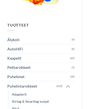
TUOTTEET
Älykoti
(9)
AutoHiFi
(6)
Kaapelit
(65)
Pelitarvikkeet
(1)
Puhelimet
(39)
Puhelintarvikkeet
(419)
Adapterit
Airtag & Smarttag suojat
Akut