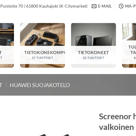
Puistotie 70 | 61800 Kauhajoki (K-Citymarket)
E-MAIL
MA-PE
TU
T
TIETOKONEKOMPONENTIT
TIETOKONEET
T
ET
37 TUOTTEET
22 TUOTTEET
8
T
/
HUAWEI SUOJAKOTELO
Screenor h
valkoinen