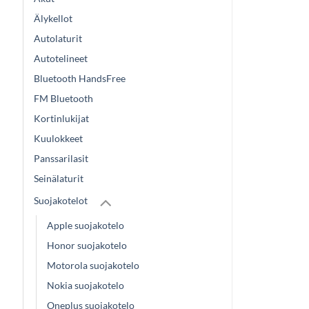
Älykellot
Autolaturit
Autotelineet
Bluetooth HandsFree
FM Bluetooth
Kortinlukijat
Kuulokkeet
Panssarilasit
Seinälaturit
Suojakotelot
Apple suojakotelo
Honor suojakotelo
Motorola suojakotelo
Nokia suojakotelo
Oneplus suojakotelo