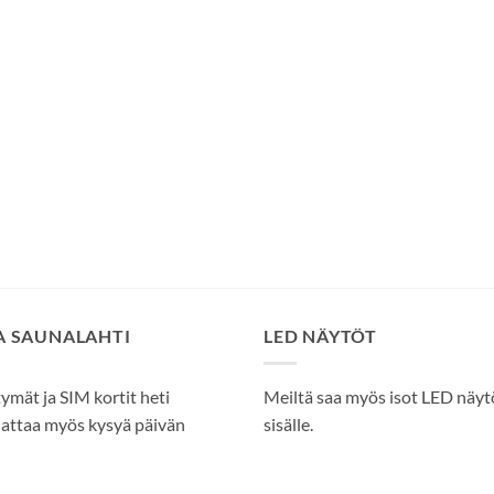
SA SAUNALAHTI
LED NÄYTÖT
tymät ja SIM kortit heti
Meiltä saa myös isot LED näytöt
attaa myös kysyä päivän
sisälle.