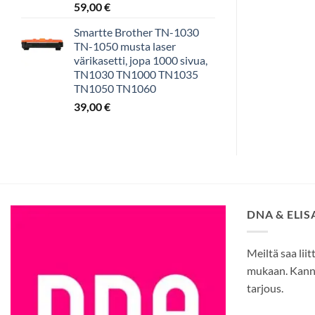
59,00
€
Smartte Brother TN-1030
TN-1050 musta laser
värikasetti, jopa 1000 sivua,
TN1030 TN1000 TN1035
TN1050 TN1060
39,00
€
DNA & ELI
Meiltä saa liit
mukaan. Kann
tarjous.