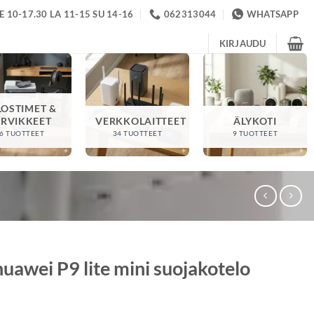
 10-17.30 LA 11-15 SU 14-16
062313044
WHATSAPP
KIRJAUDU
LOSTIMET &
ARVIKKEET
VERKKOLAITTEET
ÄLYKOTI
6 TUOTTEET
34 TUOTTEET
9 TUOTTEET
uawei P9 lite mini suojakotelo