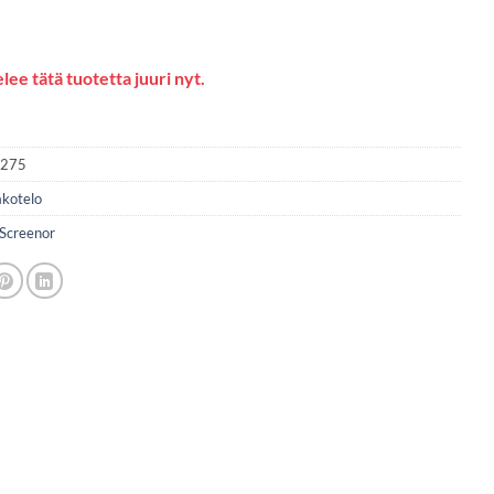
lee tätä tuotetta juuri nyt.
2275
akotelo
Screenor