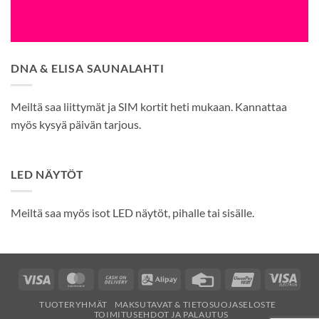
DNA & ELISA SAUNALAHTI
Meiltä saa liittymät ja SIM kortit heti mukaan. Kannattaa
myös kysyä päivän tarjous.
LED NÄYTÖT
Meiltä saa myös isot LED näytöt, pihalle tai sisälle.
Visa
MasterCard
Cash
Alipay
Credit
UnionPay
Visa
On
Card
Elec
TUOTERYHMÄT
MAKSUTAVAT & TIETOSUOJASELOSTE
Delivery
TOIMITUSEHDOT JA PALAUTUS