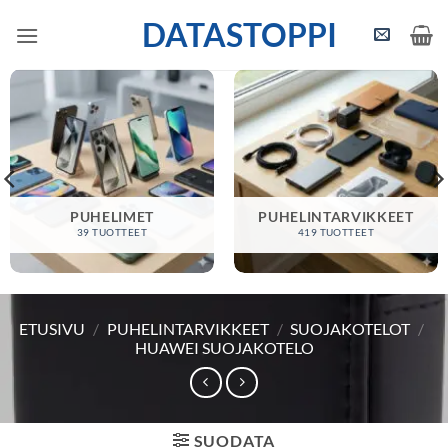
Skip
DATASTOPPI
to
content
PUHELIMET
PUHELINTARVIKKEET
39 TUOTTEET
419 TUOTTEET
ETUSIVU
/
PUHELINTARVIKKEET
/
SUOJAKOTELOT
/
HUAWEI SUOJAKOTELO
SUODATA