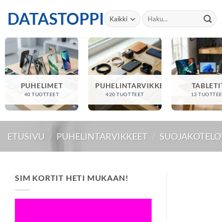
Skip
DATASTOPPI
Etsi:
to
content
PUHELIMET
PUHELINTARVIKKEET
TABLETI
40 TUOTTEET
420 TUOTTEET
13 TUOTTE
ETUSIVU
/
PUHELINTARVIKKEET
/
SUOJAKOTELO
SIM KORTIT HETI MUKAAN!