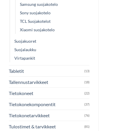
Samsung suojakotelo
Sony suojakotelo
TCL Suojakotelot
Xiaomi suojakotelo
Suojakuoret
Suojalaukku
Virtapankit
Tabletit
(13)
Tallennustarvikkeet
(18)
Tietokoneet
(22)
Tietokonekomponentit
(37)
Tietokonetarvikkeet
(76)
Tulostimet & tarvikkeet
(81)