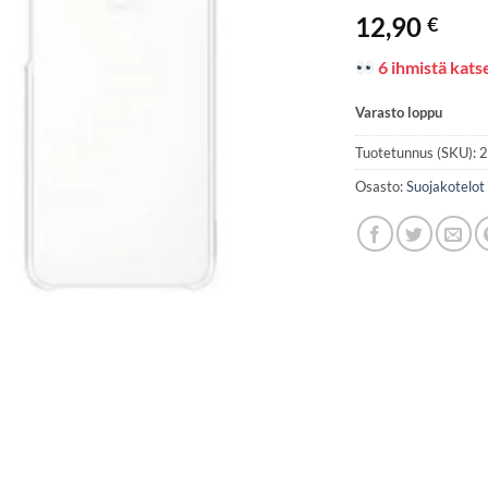
12,90
€
6 ihmistä katse
Varasto loppu
Tuotetunnus (SKU):
Osasto:
Suojakotelot