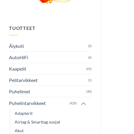
TUOTTEET
Älykoti
(9)
AutoHiFi
(6)
Kaapelit
(65)
Pelitarvikkeet
(1)
Puhelimet
(40)
Puhelintarvikkeet
(420)
Adapterit
Airtag & Smarttag suojat
Akut