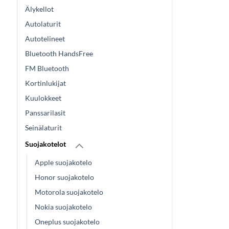
Älykellot
Autolaturit
Autotelineet
Bluetooth HandsFree
FM Bluetooth
Kortinlukijat
Kuulokkeet
Panssarilasit
Seinälaturit
Suojakotelot
Apple suojakotelo
Honor suojakotelo
Motorola suojakotelo
Nokia suojakotelo
Oneplus suojakotelo