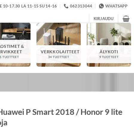
 10-17.30 LA 11-15 SU 14-16
062313044
WHATSAPP
KIRJAUDU
LOSTIMET &
ARVIKKEET
VERKKOLAITTEET
ÄLYKOTI
1 TUOTTEET
34 TUOTTEET
9 TUOTTEET
Huawei P Smart 2018 / Honor 9 lite
oja