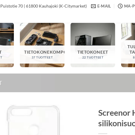
Puistotie 70 | 61800 Kauhajoki (K-Citymarket)
E-MAIL
MA-PE
TU
T
TIETOKONEKOMPONENTIT
TIETOKONEET
T
ET
37 TUOTTEET
22 TUOTTEET
8
T
Screenor 
silikonisu