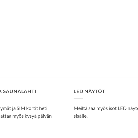
SA SAUNALAHTI
LED NÄYTÖT
tymät ja SIM kortit heti
Meiltä saa myös isot LED näytöt
attaa myös kysyä päivän
sisälle.