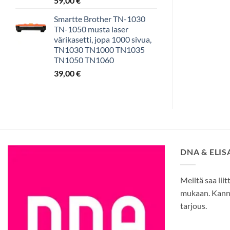
59,00
€
Smartte Brother TN-1030
TN-1050 musta laser
värikasetti, jopa 1000 sivua,
TN1030 TN1000 TN1035
TN1050 TN1060
39,00
€
DNA & ELI
Meiltä saa liit
mukaan. Kann
tarjous.