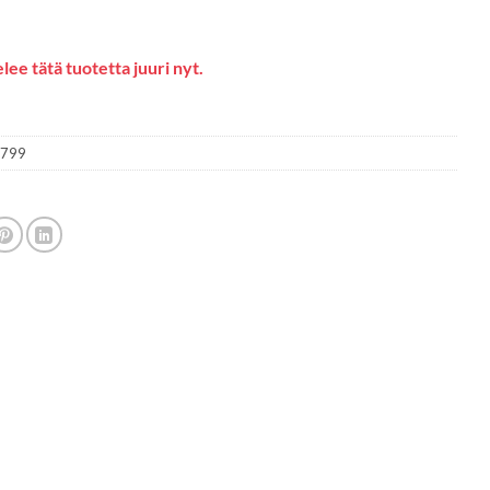
lee tätä tuotetta juuri nyt.
2799