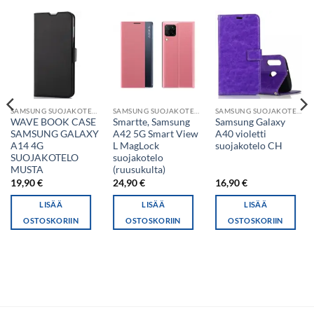
SAMSUNG SUOJAKOTELO
SAMSUNG SUOJAKOTELO
SAMSUNG SUOJAKOTELO
WAVE BOOK CASE
Smartte, Samsung
Samsung Galaxy
SAMSUNG GALAXY
A42 5G Smart View
A40 violetti
A14 4G
L MagLock
suojakotelo CH
SUOJAKOTELO
suojakotelo
MUSTA
(ruusukulta)
19,90
€
24,90
€
16,90
€
LISÄÄ
LISÄÄ
LISÄÄ
OSTOSKORIIN
OSTOSKORIIN
OSTOSKORIIN