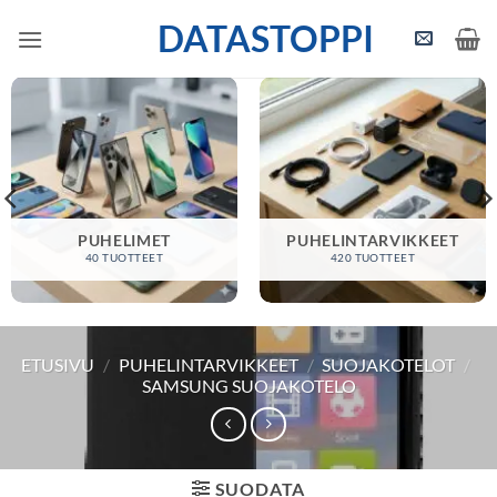
Skip
DATASTOPPI
to
content
PUHELIMET
PUHELINTARVIKKEET
40 TUOTTEET
420 TUOTTEET
ETUSIVU
/
PUHELINTARVIKKEET
/
SUOJAKOTELOT
/
SAMSUNG SUOJAKOTELO
SUODATA