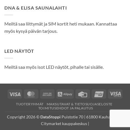
DNA & ELISA SAUNALAHTI
Meiltä saa liittymät ja SIM kortit heti mukaan. Kannattaa
myös kysyä päivän tarjous.
LED NÄYTÖT
Meiltä saa myös isot LED näytöt, pihalle tai sisälle.
Visa
MasterCard
Cash
Alipay
Credit
UnionPay
Visa
On
Card
Elec
TUOTERYHMÄT
MAKSUTAVAT & TIETOSUOJASELOSTE
Delivery
TOIMITUSEHDOT JA PALAUTUS
Copyright 2026 ©
DataStoppi
Puistotie 70 | 61800 Kauhajoki (K-
Citymarket kauppakeskus |