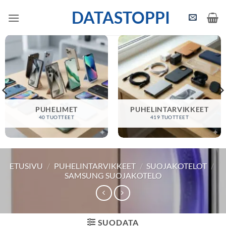
Skip
DATASTOPPI
to
content
PUHELIMET
PUHELINTARVIKKEET
40 TUOTTEET
419 TUOTTEET
ETUSIVU
/
PUHELINTARVIKKEET
/
SUOJAKOTELOT
/
SAMSUNG SUOJAKOTELO
SUODATA