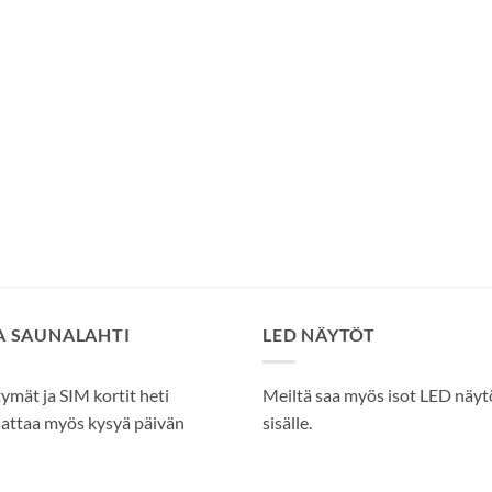
SA SAUNALAHTI
LED NÄYTÖT
tymät ja SIM kortit heti
Meiltä saa myös isot LED näytöt
attaa myös kysyä päivän
sisälle.