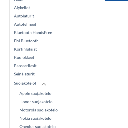
Älykellot
Autolaturit
Autotelineet
Bluetooth HandsFree
FM Bluetooth
Kortinlukijat
Kuulokkeet
Panssarilasit
Seinälaturit
Suojakotelot
Apple suojakotelo
Honor suojakotelo
Motorola suojakotelo
Nokia suojakotelo
Oneplus suojakotelo