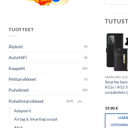
TUTUS
TUOTTEET
Älykoti
(9)
AutoHiFi
(6)
Kaapelit
(65)
SAMSUNG SUOJAKOTELO
Pelitarvikkeet
(1)
Smartte Samsung A25
Smartte Sam
5G / A15 suojakotelo
A52s / A52 5
Puhelimet
(39)
korttipaikoillla
suojakotelo 
(punainen)
Puhelintarvikkeet
(419)
17,90
€
19,90
€
Adapterit
LISÄÄ
LISÄ
Airtag & Smarttag suojat
OSTOSKORIIN
OSTOSKO
Akut