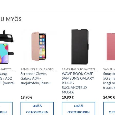
TU MYÖS
SAMSUNG SUOJAKOTELO
SAMSUNG SUOJAKOTELO
SAMSUNG SUOJAKOTELO
sung
Screenor Clever,
WAVE BOOK CASE
Smartt
G / A52
Galaxy A34 -
SAMSUNG GALAXY
5G Sma
LT (musta)
suojakotelo, Ruusu
A14 4G
MagLoc
SUOJAKOTELO
(ruusuk
MUSTA
19,90
€
19,90
€
24,90
Ä
LISÄÄ
LISÄÄ
RIIN
OSTOSKORIIN
OSTOSKORIIN
OST