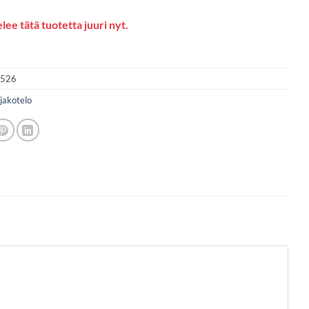
lee tätä tuotetta juuri nyt.
2526
jakotelo