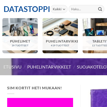
Skip
DATASTOPPI
Etsi:
to
content
PUHELIMET
PUHELINTARVIKKEET
TABLETI
39 TUOTTEET
419 TUOTTEET
13 TUOTTE
ETUSIVU
/
PUHELINTARVIKKEET
/
SUOJAKOTELO
SIM KORTIT HETI MUKAAN!