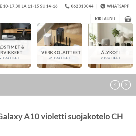
 10-17.30 LA 11-15 SU 14-16
062313044
WHATSAPP
KIRJAUDU
LOSTIMET &
ARVIKKEET
VERKKOLAITTEET
ÄLYKOTI
2 TUOTTEET
34 TUOTTEET
9 TUOTTEET
alaxy A10 violetti suojakotelo CH