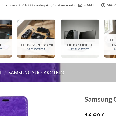
Puistotie 70 | 61800 Kauhajoki (K-Citymarket)
E-MAIL
MA-PE
TU
T
TIETOKONEKOMPONENTIT
TIETOKONEET
T
ET
37 TUOTTEET
22 TUOTTEET
8
T
/
SAMSUNG SUOJAKOTELO
Samsung G
16,90
€