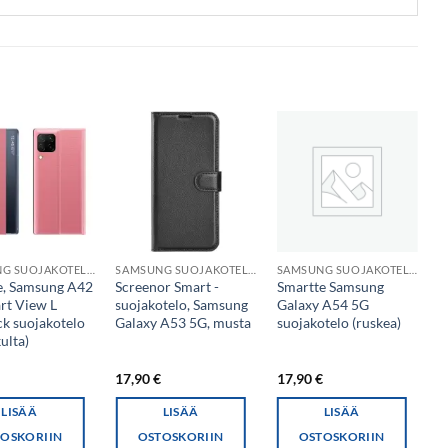
SAMSUNG SUOJAKOTELO
SAMSUNG SUOJAKOTELO
SAMSUNG SUOJAKOTELO
e, Samsung A42
Screenor Smart -
Smartte Samsung
S
rt View L
suojakotelo, Samsung
Galaxy A54 5G
S
k suojakotelo
Galaxy A53 5G, musta
suojakotelo (ruskea)
A
ulta)
s
€
17,90
€
17,90
€
1
LISÄÄ
LISÄÄ
LISÄÄ
OSKORIIN
OSTOSKORIIN
OSTOSKORIIN