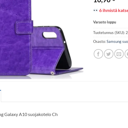
6 ihmistä katse
Varasto loppu
Tuotetunnus (SKU):
Osasto:
Samsung suo
g Galaxy A10 suojakotelo Ch