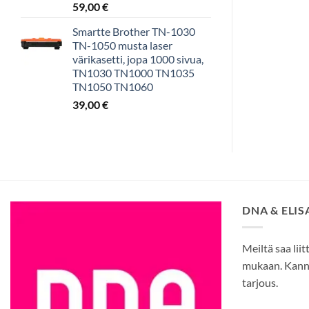
59,00
€
Smartte Brother TN-1030
TN-1050 musta laser
värikasetti, jopa 1000 sivua,
TN1030 TN1000 TN1035
TN1050 TN1060
39,00
€
DNA & ELI
Meiltä saa liit
mukaan. Kann
tarjous.