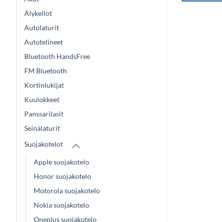
Älykellot
Autolaturit
Autotelineet
Bluetooth HandsFree
FM Bluetooth
Kortinlukijat
Kuulokkeet
Panssarilasit
Seinälaturit
Suojakotelot
Apple suojakotelo
Honor suojakotelo
Motorola suojakotelo
Nokia suojakotelo
Oneplus suojakotelo