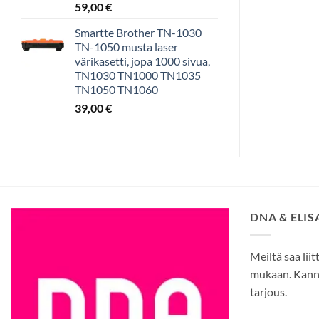
59,00
€
Smartte Brother TN-1030
TN-1050 musta laser
värikasetti, jopa 1000 sivua,
TN1030 TN1000 TN1035
TN1050 TN1060
39,00
€
DNA & ELI
Meiltä saa liit
mukaan. Kann
tarjous.