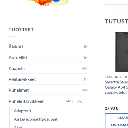
TUTUS
TUOTTEET
Älykoti
(9)
AutoHiFi
(6)
Kaapelit
(65)
SAMSUNG SUOJAKOTELO
Pelitarvikkeet
(1)
Screenor Smart -
Smartte Sam
suojakotelo, Samsung
Galaxy A54 
Puhelimet
(38)
Galaxy A53 5G, musta
suojakotelo 
Puhelintarvikkeet
(420)
17,90
€
17,90
€
Adapterit
LISÄÄ
LISÄ
Airtag & Smarttag suojat
OSTOSKORIIN
OSTOSKO
Akut