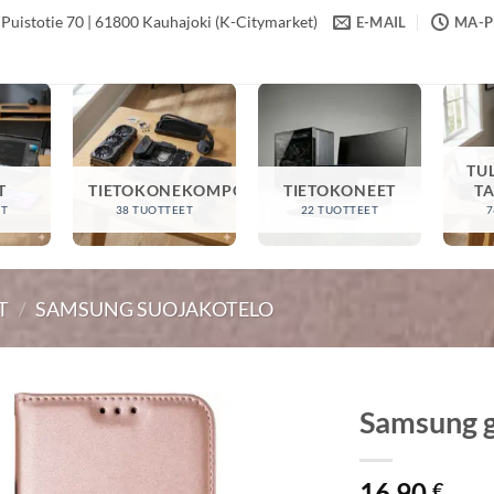
Puistotie 70 | 61800 Kauhajoki (K-Citymarket)
E-MAIL
MA-PE
TU
T
TIETOKONEKOMPONENTIT
TIETOKONEET
T
ET
38 TUOTTEET
22 TUOTTEET
7
T
/
SAMSUNG SUOJAKOTELO
Samsung g
16,90
€