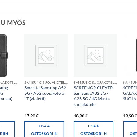
TU MYÖS
SAMSUNG SUOJAKOTELO
SAMSUNG SUOJAKOTELO
SAMSUNG SUOJAKOTELO
sung
Smartte Samsung A52
SCREENOR CLEVER
SCREE
5G
5G / A52 suojakotelo
Samsung A32 5G /
GALAX
(musta)
LT (violetti)
A23 5G / 4G Musta
SUOJA
suojakotelo
17,90
€
18,90
€
19,90
Ä
LISÄÄ
LISÄÄ
RIIN
OSTOSKORIIN
OSTOSKORIIN
OST