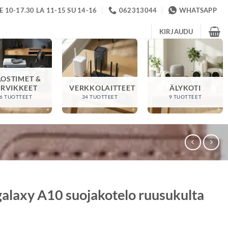
 10-17.30 LA 11-15 SU 14-16
062313044
WHATSAPP
KIRJAUDU
LOSTIMET &
ARVIKKEET
VERKKOLAITTEET
ÄLYKOTI
6 TUOTTEET
34 TUOTTEET
9 TUOTTEET
alaxy A10 suojakotelo ruusukulta