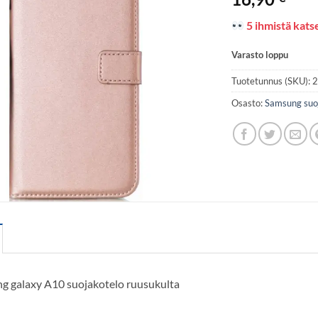
5 ihmistä katse
Varasto loppu
Tuotetunnus (SKU):
Osasto:
Samsung suo
g galaxy A10 suojakotelo ruusukulta