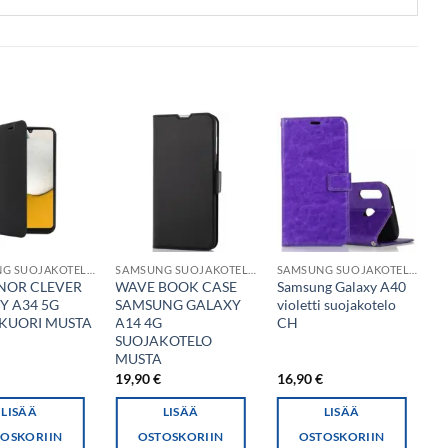
SAMSUNG SUOJAKOTELO
SAMSUNG SUOJAKOTELO
SAMSUNG SUOJAKOTELO
NOR CLEVER
WAVE BOOK CASE
Samsung Galaxy A40
S
Y A34 5G
SAMSUNG GALAXY
violetti suojakotelo
5
KUORI MUSTA
A14 4G
CH
M
SUOJAKOTELO
(
MUSTA
€
19,90
€
16,90
€
2
LISÄÄ
LISÄÄ
LISÄÄ
OSKORIIN
OSTOSKORIIN
OSTOSKORIIN