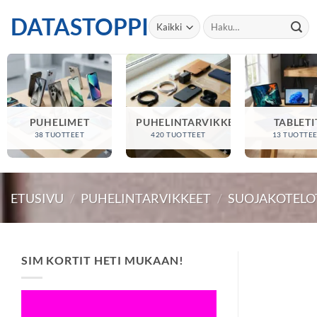
Skip
DATASTOPPI
Etsi:
to
content
PUHELIMET
PUHELINTARVIKKEET
TABLETI
38 TUOTTEET
420 TUOTTEET
13 TUOTTE
ETUSIVU
/
PUHELINTARVIKKEET
/
SUOJAKOTELO
SIM KORTIT HETI MUKAAN!