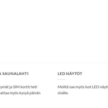
SA SAUNALAHTI
LED NÄYTÖT
tymät ja SIM kortit heti
Meiltä saa myös isot LED näytöt
attaa myös kysyä päivän
sisälle.