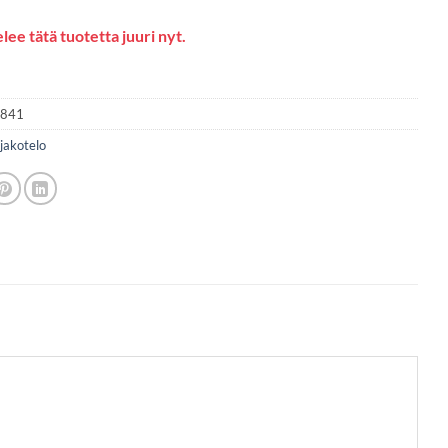
lee tätä tuotetta juuri nyt.
2841
jakotelo