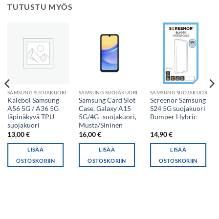
TUTUSTU MYÖS
SAMSUNG SUOJAKUORI
SAMSUNG SUOJAKUORI
SAMSUNG SUOJAKUORI
Kalebol Samsung
Samsung Card Slot
Screenor Samsung
A56 5G / A36 5G
Case, Galaxy A15
S24 5G suojakuori
läpinäkyvä TPU
5G/4G -suojakuori,
Bumper Hybric
suojakuori
Musta/Sininen
13,00
€
16,00
€
14,90
€
LISÄÄ
LISÄÄ
LISÄÄ
OSTOSKORIIN
OSTOSKORIIN
OSTOSKORIIN