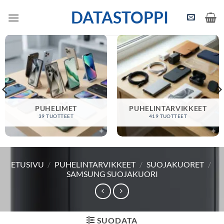
Skip
DATASTOPPI
to
content
PUHELIMET
PUHELINTARVIKKEET
39 TUOTTEET
419 TUOTTEET
ETUSIVU
/
PUHELINTARVIKKEET
/
SUOJAKUORET
/
SAMSUNG SUOJAKUORI
SUODATA