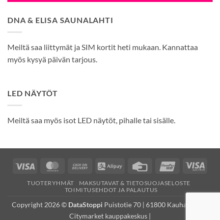
DNA & ELISA SAUNALAHTI
Meiltä saa liittymät ja SIM kortit heti mukaan. Kannattaa
myös kysyä päivän tarjous.
LED NÄYTÖT
Meiltä saa myös isot LED näytöt, pihalle tai sisälle.
Visa
MasterCard
Cash
Alipay
Credit
UnionPay
Visa
On
Card
Elec
TUOTERYHMÄT
MAKSUTAVAT & TIETOSUOJASELOSTE
Delivery
TOIMITUSEHDOT JA PALAUTUS
Copyright 2026 ©
DataStoppi
Puistotie 70 | 61800 Kauhajoki (K-
Citymarket kauppakeskus |