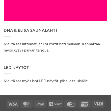
DNA & ELISA SAUNALAHTI
Meiltä saa liittymät ja SIM kortit heti mukaan. Kannattaa
myös kysyä päivän tarjous.
LED NÄYTÖT
Meiltä saa myös isot LED näytöt, pihalle tai sisälle.
Visa
MasterCard
Cash
Alipay
Credit
UnionPay
Visa
On
Card
Elec