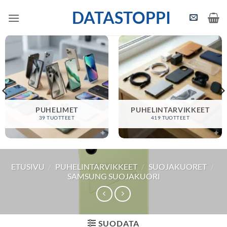
Skip
DATASTOPPI
to
content
PUHELIMET
PUHELINTARVIKKEET
39 TUOTTEET
419 TUOTTEET
ETUSIVU
/
PUHELINTARVIKKEET
/
SUOJAKUORET
/
SAMSUNG SUOJAKUORI
SUODATA