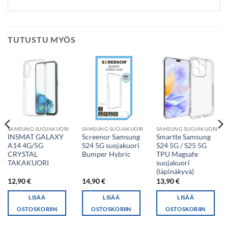
TUTUSTU MYÖS
SAMSUNG SUOJAKUORI
SAMSUNG SUOJAKUORI
SAMSUNG SUOJAKUORI
INSMAT GALAXY
Screenor Samsung
Smartte Samsung
A14 4G/5G
S24 5G suojakuori
S24 5G / S25 5G
CRYSTAL
Bumper Hybric
TPU Magsafe
TAKAKUORI
suojakuori
(läpinäkyvä)
12,90
€
14,90
€
13,90
€
LISÄÄ
LISÄÄ
LISÄÄ
OSTOSKORIIN
OSTOSKORIIN
OSTOSKORIIN