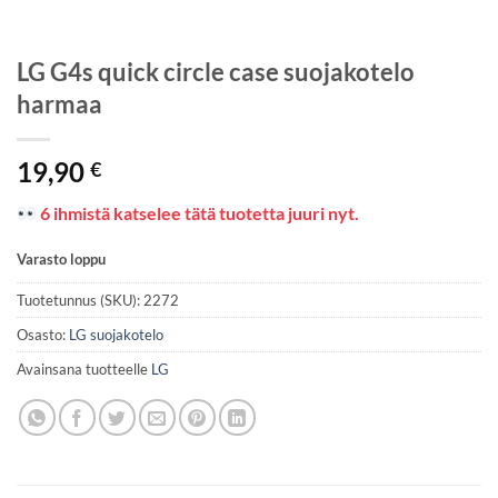
LG G4s quick circle case suojakotelo
harmaa
19,90
€
6 ihmistä katselee tätä tuotetta juuri nyt.
Varasto loppu
Tuotetunnus (SKU):
2272
Osasto:
LG suojakotelo
Avainsana tuotteelle
LG