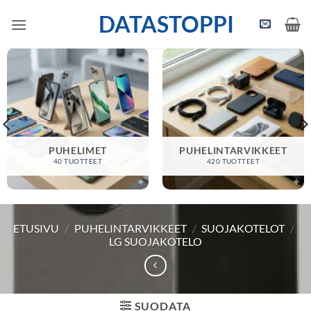
Skip
DATASTOPPI
to
content
PUHELIMET
PUHELINTARVIKKEET
40 TUOTTEET
420 TUOTTEET
ETUSIVU
/
PUHELINTARVIKKEET
/
SUOJAKOTELOT
/
LG SUOJAKOTELO
SUODATA