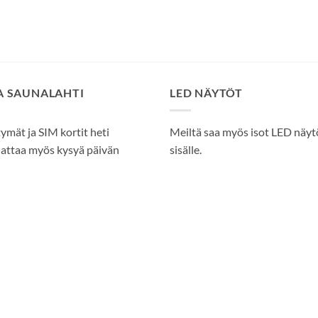
SA SAUNALAHTI
LED NÄYTÖT
tymät ja SIM kortit heti
Meiltä saa myös isot LED näytöt
attaa myös kysyä päivän
sisälle.