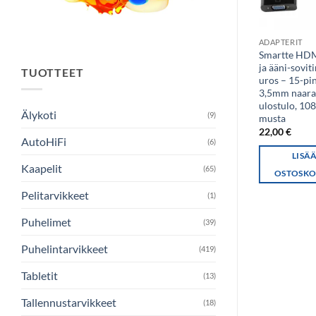
LATAUSJOHDOT
ADAPTERIT
ProXtend DELTACO
Smartte HD
FujTech 2m USB-A –
ja ääni-sovit
TUOTTEET
USB-MiniB johto USB
uros – 15-pin
2.0 Type A uros – Type
3,5mm naara
Mini B uros
ulostulo, 108
Älykoti
(9)
musta
12,90
€
22,00
€
AutoHiFi
(6)
LISÄÄ
LISÄ
Kaapelit
(65)
OSTOSKORIIN
OSTOSKO
Pelitarvikkeet
(1)
Puhelimet
(39)
Puhelintarvikkeet
(419)
Tabletit
(13)
Tallennustarvikkeet
(18)