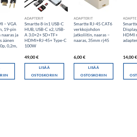
ADAPTERIT
ADAPTERIT
ADAPTE
MI – VGA
Smartte 8-in1 USB-C
Smartte RJ-45 CAT6
Smartt
in, 19-pin
HUB, USB-C x2, USB-
verkkojohdon
Displa
 naaras ja
A 3.0×2+ SD+TF+
jatkoliitin, naaras –
HDMI n
s äänen
HDMI+RJ-45+ Type-C
naaras, 35mm rj45
adapte
0p, 0,2m,
100W
49,00
€
6,00
€
14,00
Ä
LISÄÄ
LISÄÄ
RIIN
OSTOSKORIIN
OSTOSKORIIN
OST