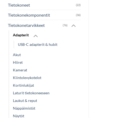
Tietokoneet
(22)
Tietokonekomponentit
(36)
Tietokonetarvikkeet
(76)
Adapterit
USB-C adapterit & hubit
Akut
Hiiret
Kamerat
Kiintolevykotelot
Kortinlukijat
Laturit tietokoneeseen
Laukut & reput
Näppäimistöt
Näytöt