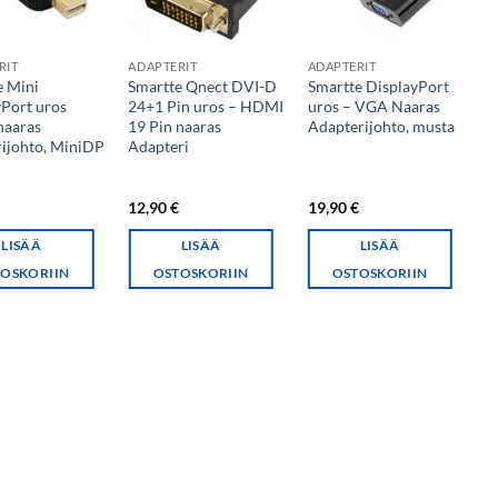
RIT
ADAPTERIT
ADAPTERIT
A
e Mini
Smartte Qnect DVI-D
Smartte DisplayPort
S
yPort uros
24+1 Pin uros – HDMI
uros – VGA Naaras
3
aaras
19 Pin naaras
Adapterijohto, musta
1
rijohto, MiniDP
Adapteri
€
12,90
€
19,90
€
2
LISÄÄ
LISÄÄ
LISÄÄ
OSKORIIN
OSTOSKORIIN
OSTOSKORIIN