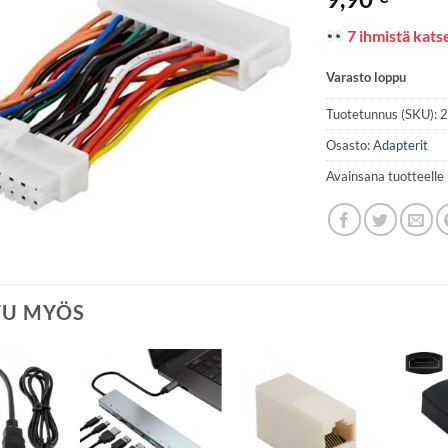
7 ihmistä katse
Varasto loppu
Tuotetunnus (SKU):
Osasto:
Adapterit
Avainsana tuotteelle
TU MYÖS