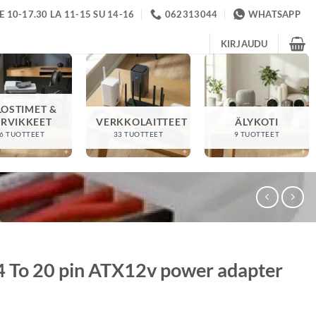
 10-17.30 LA 11-15 SU 14-16
062313044
WHATSAPP
KIRJAUDU
LOSTIMET &
ARVIKKEET
VERKKOLAITTEET
ÄLYKOTI
6 TUOTTEET
33 TUOTTEET
9 TUOTTEET
4 To 20 pin ATX12v power adapter