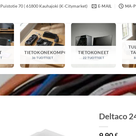
Puistotie 70 | 61800 Kauhajoki (K-Citymarket)
E-MAIL
MA-PE
TU
T
TIETOKONEKOMPONENTIT
TIETOKONEET
T
ET
36 TUOTTEET
22 TUOTTEET
8
Deltaco 2
9,90
€