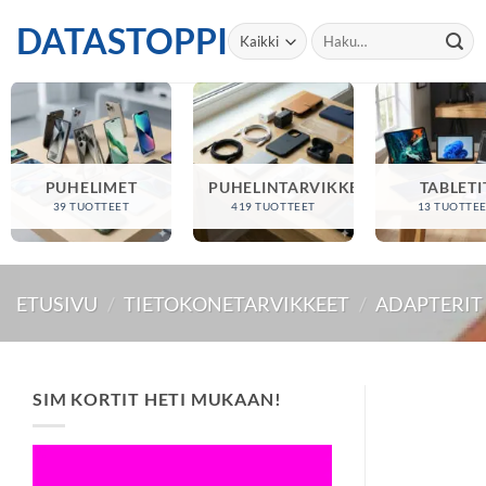
Skip
DATASTOPPI
Etsi:
to
content
PUHELIMET
PUHELINTARVIKKEET
TABLETI
39 TUOTTEET
419 TUOTTEET
13 TUOTTE
ETUSIVU
/
TIETOKONETARVIKKEET
/
ADAPTERIT
SIM KORTIT HETI MUKAAN!