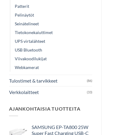
Patterit
Pelinäytöt
Seinätelineet
Tietokonekaiuttimet
UPS virtalähteet
USB Bluetooth
Viivakoodilukijat
Webkamerat
Tulostimet & tarvikkeet
(86)
Verkkolaitteet
(33)
AJANKOHTAISIA TUOTTEITA
SAMSUNG EP-TA800 25W
Super Fast Charging USB-C