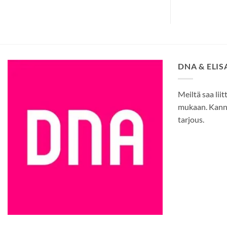
DNA & ELI
Meiltä saa liit
mukaan. Kann
tarjous.