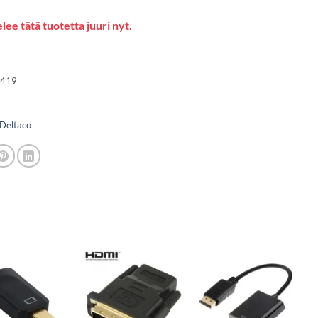
lee tätä tuotetta juuri nyt.
2419
Deltaco