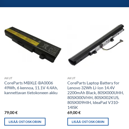
AKUT
AKUT
CoreParts MBXLE-BA0006
CoreParts Laptop Battery for
49Wh, 6 kennoa, 11.1V 4.4Ah,
Lenovo 32Wh Li-ion 14.4V
kannettavan tietokoneen akku
2200mAh Black, 80SX000UHH,
80SX000VHH, 80SX002KUS,
80SX009HIH, IdeaPad V310-
14ISK
79,00
€
69,00
€
LISÄÄ OSTOSKORIIN
LISÄÄ OSTOSKORIIN