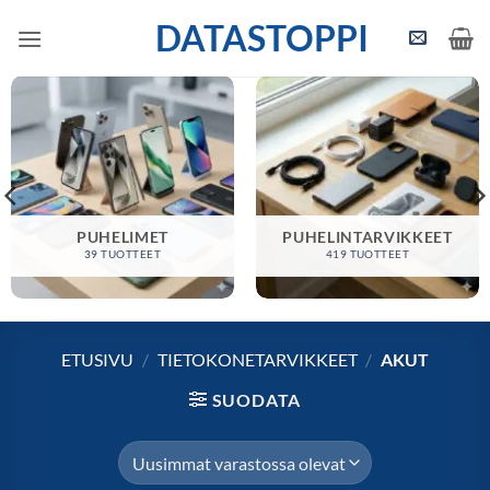
Skip
DATASTOPPI
to
content
PUHELIMET
PUHELINTARVIKKEET
39 TUOTTEET
419 TUOTTEET
ETUSIVU
/
TIETOKONETARVIKKEET
/
AKUT
SUODATA