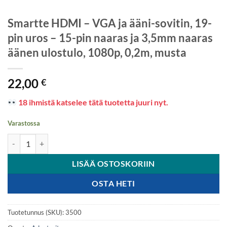
Smartte HDMI – VGA ja ääni-sovitin, 19-
pin uros – 15-pin naaras ja 3,5mm naaras
äänen ulostulo, 1080p, 0,2m, musta
22,00
€
18 ihmistä katselee tätä tuotetta juuri nyt.
Varastossa
Smartte HDMI - VGA ja ääni-sovitin, 19-pin uros - 15-pin naaras ja 3
LISÄÄ OSTOSKORIIN
OSTA HETI
Tuotetunnus (SKU):
3500