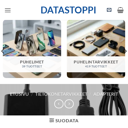
Skip
DATASTOPPI
to
content
PUHELIMET
PUHELINTARVIKKEET
39 TUOTTEET
419 TUOTTEET
ETUSIVU
/
TIETOKONETARVIKKEET
/
ADAPTERIT
SUODATA