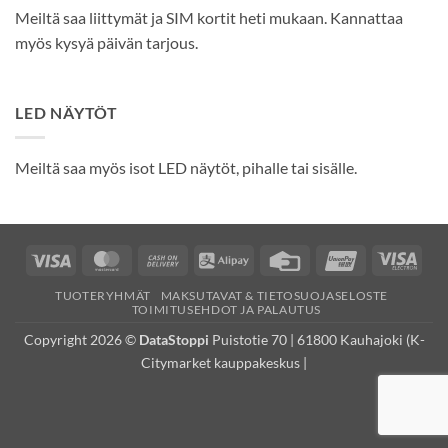
Meiltä saa liittymät ja SIM kortit heti mukaan. Kannattaa
myös kysyä päivän tarjous.
LED NÄYTÖT
Meiltä saa myös isot LED näytöt, pihalle tai sisälle.
Visa
MasterCard
Cash
Alipay
Credit
UnionPay
Visa
On
Card
Elec
TUOTERYHMÄT
MAKSUTAVAT & TIETOSUOJASELOSTE
Delivery
TOIMITUSEHDOT JA PALAUTUS
Copyright 2026 ©
DataStoppi
Puistotie 70 | 61800 Kauhajoki (K-
Citymarket kauppakeskus |