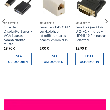
ADAPTERIT
ADAPTERIT
ADAPTERIT
Smartte
Smartte RJ-45 CAT6
Smartte Qnect DVI-
DisplayPort uros –
verkkojohdon
D 24+1 Pin uros –
VGA Naaras
jatkoliitin, naaras –
HDMI 19 Pin naaras
Adapterijohto,
naaras, 35mm rj45
Adapteri
musta
19,90
€
6,00
€
12,90
€
LISÄÄ
LISÄÄ
LISÄÄ
OSTOSKORIIN
OSTOSKORIIN
OSTOSKORIIN