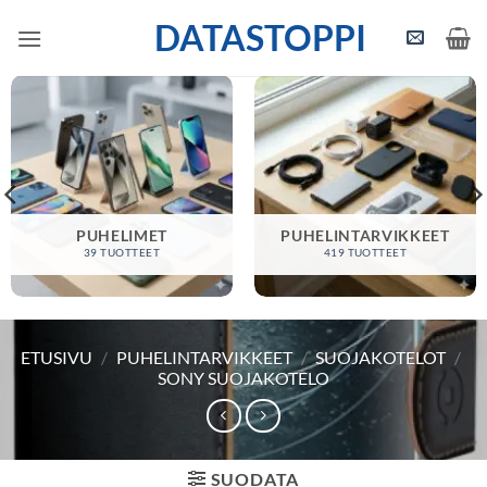
Skip
DATASTOPPI
to
content
PUHELIMET
PUHELINTARVIKKEET
39 TUOTTEET
419 TUOTTEET
ETUSIVU
/
PUHELINTARVIKKEET
/
SUOJAKOTELOT
/
SONY SUOJAKOTELO
SUODATA