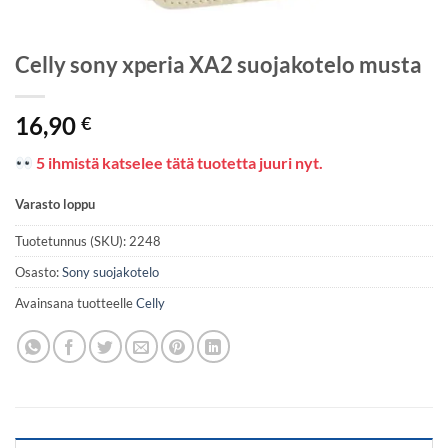
Celly sony xperia XA2 suojakotelo musta
16,90
€
5 ihmistä katselee tätä tuotetta juuri nyt.
Varasto loppu
Tuotetunnus (SKU):
2248
Osasto:
Sony suojakotelo
Avainsana tuotteelle
Celly