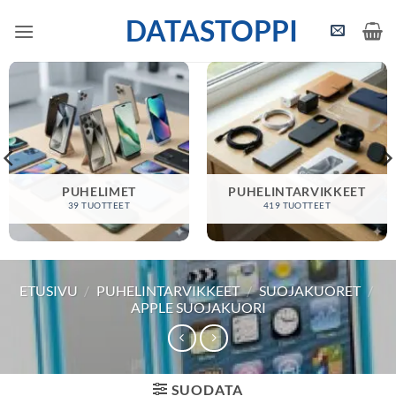
Skip
DATASTOPPI
to
content
PUHELIMET
PUHELINTARVIKKEET
39 TUOTTEET
419 TUOTTEET
ETUSIVU
/
PUHELINTARVIKKEET
/
SUOJAKUORET
/
APPLE SUOJAKUORI
SUODATA