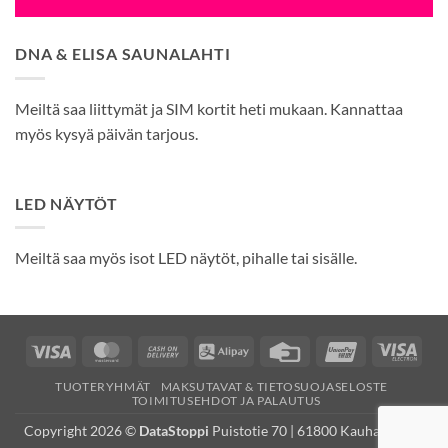
DNA & ELISA SAUNALAHTI
Meiltä saa liittymät ja SIM kortit heti mukaan. Kannattaa
myös kysyä päivän tarjous.
LED NÄYTÖT
Meiltä saa myös isot LED näytöt, pihalle tai sisälle.
Visa
MasterCard
Cash
Alipay
Credit
UnionPay
Visa
On
Card
Elec
TUOTERYHMÄT
MAKSUTAVAT & TIETOSUOJASELOSTE
Delivery
TOIMITUSEHDOT JA PALAUTUS
Copyright 2026 ©
DataStoppi
Puistotie 70 | 61800 Kauhajoki (K-