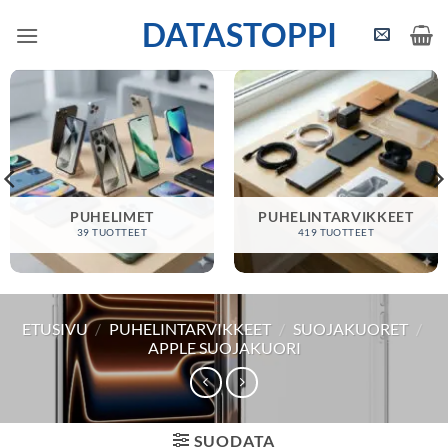
Skip
DATASTOPPI
to
content
PUHELIMET
PUHELINTARVIKKEET
39 TUOTTEET
419 TUOTTEET
ETUSIVU
/
PUHELINTARVIKKEET
/
SUOJAKUORET
/
APPLE SUOJAKUORI
SUODATA