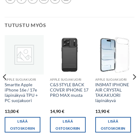
TUTUSTU MYÖS
APPLE SUOJAKUORI
APPLE SUOJAKUORI
APPLE SUOJAKUORI
Smartte Apple
C&S STYLE BACK
INSMAT IPHONE
iPhone 16e / 17e
COVER IPHONE 17
AIR CRYSTAL
läpinäkyvä TPU +
PRO MAX musta
TAKAKUORI
PC suojakuori
läpinäkyvä
13,00
€
14,90
€
13,90
€
LISÄÄ
LISÄÄ
LISÄÄ
OSTOSKORIIN
OSTOSKORIIN
OSTOSKORIIN