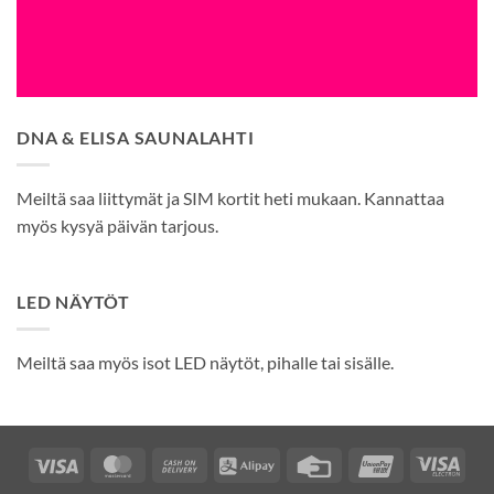
DNA & ELISA SAUNALAHTI
Meiltä saa liittymät ja SIM kortit heti mukaan. Kannattaa
myös kysyä päivän tarjous.
LED NÄYTÖT
Meiltä saa myös isot LED näytöt, pihalle tai sisälle.
Visa
MasterCard
Cash
Alipay
Credit
UnionPay
Visa
On
Card
Elec