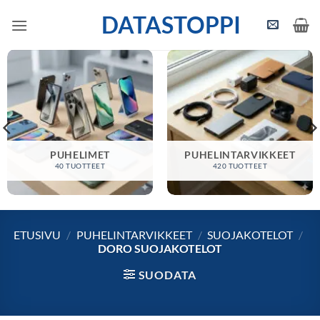
Skip
DATASTOPPI
to
content
PUHELIMET
PUHELINTARVIKKEET
40 TUOTTEET
420 TUOTTEET
ETUSIVU
/
PUHELINTARVIKKEET
/
SUOJAKOTELOT
/
DORO SUOJAKOTELOT
SUODATA