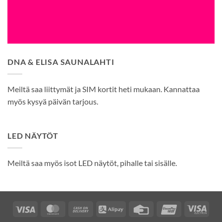
DNA & ELISA SAUNALAHTI
Meiltä saa liittymät ja SIM kortit heti mukaan. Kannattaa
myös kysyä päivän tarjous.
LED NÄYTÖT
Meiltä saa myös isot LED näytöt, pihalle tai sisälle.
Visa
MasterCard
Cash
Alipay
Credit
UnionPay
Visa
On
Card
Elec