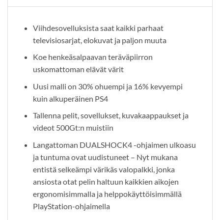
Viihdesovelluksista saat kaikki parhaat
televisiosarjat, elokuvat ja paljon muuta
Koe henkeäsalpaavan teräväpiirron
uskomattoman elävät värit
Uusi malli on 30% ohuempi ja 16% kevyempi
kuin alkuperäinen PS4
Tallenna pelit, sovellukset, kuvakaappaukset ja
videot 500Gt:n muistiin
Langattoman DUALSHOCK4 -ohjaimen ulkoasu
ja tuntuma ovat uudistuneet – Nyt mukana
entistä selkeämpi värikäs valopalkki, jonka
ansiosta otat pelin haltuun kaikkien aikojen
ergonomisimmalla ja helppokäyttöisimmällä
PlayStation-ohjaimella