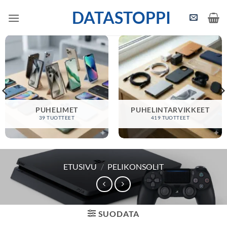
Skip
DATASTOPPI
to
content
PUHELIMET
PUHELINTARVIKKEET
39 TUOTTEET
419 TUOTTEET
ETUSIVU
/
PELIKONSOLIT
SUODATA