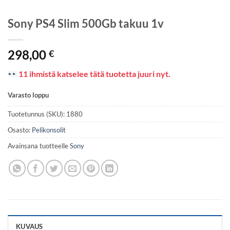
Sony PS4 Slim 500Gb takuu 1v
298,00
€
11 ihmistä katselee tätä tuotetta juuri nyt.
Varasto loppu
Tuotetunnus (SKU):
1880
Osasto:
Pelikonsolit
Avainsana tuotteelle
Sony
KUVAUS