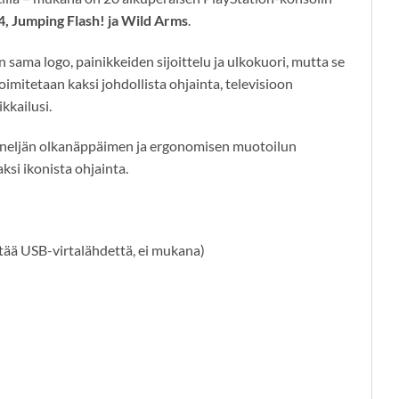
4, Jumping Flash! ja Wild Arms
.
n sama logo, painikkeiden sijoittelu ja ulkokuori, mutta se
itetaan kaksi johdollista ohjainta, televisioon
ikkailusi.
n: neljän olkanäppäimen ja ergonomisen muotoilun
ksi ikonista ohjainta.
ttää USB-virtalähdettä, ei mukana)