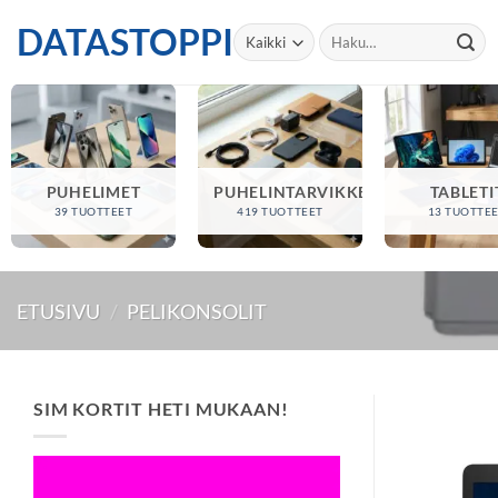
Skip
DATASTOPPI
Etsi:
to
content
PUHELIMET
PUHELINTARVIKKEET
TABLETI
39 TUOTTEET
419 TUOTTEET
13 TUOTTE
ETUSIVU
/
PELIKONSOLIT
SIM KORTIT HETI MUKAAN!