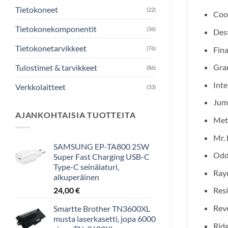
Tietokoneet
(22)
Coo
Tietokonekomponentit
(36)
Des
Tietokonetarvikkeet
Fina
(76)
Gra
Tulostimet & tarvikkeet
(86)
Inte
Verkkolaitteet
(33)
Jum
AJANKOHTAISIA TUOTTEITA
Meta
Mr. 
SAMSUNG EP-TA800 25W
Odd
Super Fast Charging USB-C
Type-C seinälaturi,
Ray
alkuperäinen
24,00
€
Resi
Reve
Smartte Brother TN3600XL
musta laserkasetti, jopa 6000
Ridg