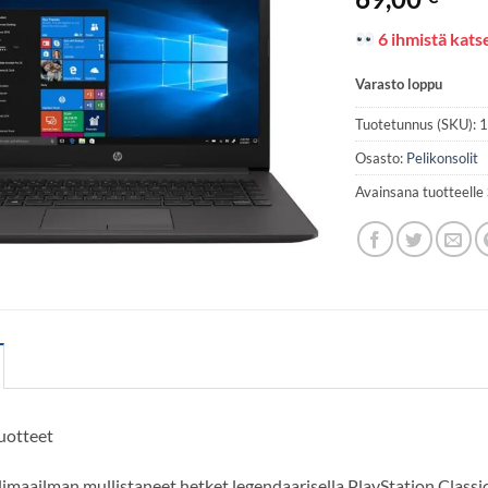
6 ihmistä katse
Varasto loppu
Tuotetunnus (SKU):
Osasto:
Pelikonsolit
Avainsana tuotteelle
uotteet
imaailman mullistaneet hetket legendaarisella PlayStation Classi