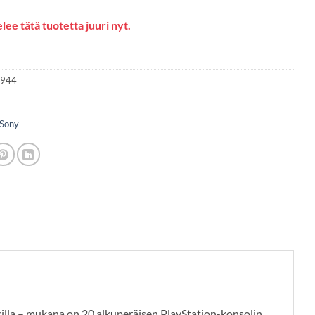
lee tätä tuotetta juuri nyt.
1944
Sony
cilla – mukana on 20 alkuperäisen PlayStation-konsolin