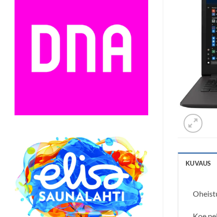
KUVAUS
Oheist
Koe pel