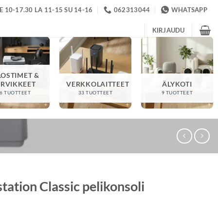
 10-17.30 LA 11-15 SU 14-16
062313044
WHATSAPP
KIRJAUDU
LOSTIMET &
ARVIKKEET
VERKKOLAITTEET
ÄLYKOTI
6 TUOTTEET
33 TUOTTEET
9 TUOTTEET
tation Classic pelikonsoli