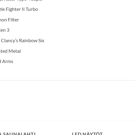
le Fighter II Turbo
on Filter
ken 3
 Clancy’s Rainbow Six
sted Metal
d Arms
SA SAUNALAHTI
LED NÄYTÖT