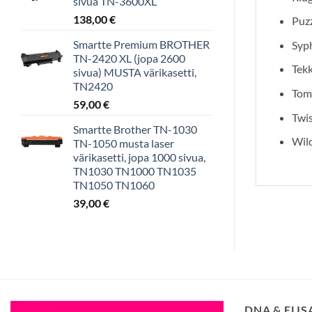
sivua TN-3600XL
138,00
€
Puzz
Smartte Premium BROTHER
Syph
TN-2420 XL (jopa 2600
Tek
sivua) MUSTA värikasetti,
TN2420
Tom
59,00
€
Twi
Smartte Brother TN-1030
Wil
TN-1050 musta laser
värikasetti, jopa 1000 sivua,
TN1030 TN1000 TN1035
TN1050 TN1060
39,00
€
DNA & ELI