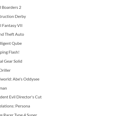
l Boarders 2
truction Derby
l Fantasy VII
nd Theft Auto
lligent Qube
ping Flash!
l Gear Solid
Driller
world: Abe's Oddysee
man
dent Evil Director's Cut
lations: Persona
e Racer Type 4 Super