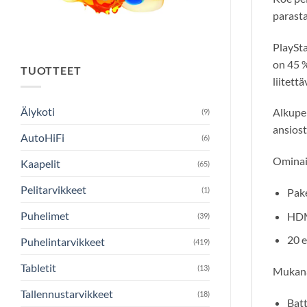
parasta
PlaySta
on 45 %
TUOTTEET
liitett
Älykoti
Alkuper
(9)
ansiost
AutoHiFi
(6)
Ominai
Kaapelit
(65)
Pelitarvikkeet
(1)
Pake
Puhelimet
HDM
(39)
20 e
Puhelintarvikkeet
(419)
Tabletit
(13)
Mukana 
Tallennustarvikkeet
(18)
Bat