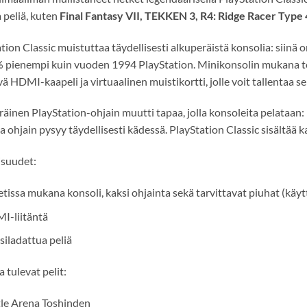
 peliä, kuten
Final Fantasy VII, TEKKEN 3, R4: Ridge Racer Type 
tion Classic muistuttaa täydellisesti alkuperäistä konsolia: siinä o
 pienempi kuin vuoden 1994 PlayStation. Minikonsolin mukana toim
ävä HDMI-kaapeli ja virtuaalinen muistikortti, jolle voit tallentaa se
äinen PlayStation-ohjain muutti tapaa, jolla konsoleita pelataa
a ohjain pysyy täydellisesti kädessä. PlayStation Classic sisältää ka
suudet:
tissa mukana konsoli, kaksi ohjainta sekä tarvittavat piuhat (käy
I-liitäntä
siladattua peliä
tulevat pelit:
tle Arena Toshinden