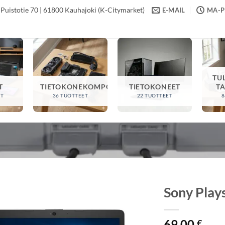
Puistotie 70 | 61800 Kauhajoki (K-Citymarket)
E-MAIL
MA-PE
TU
T
TIETOKONEKOMPONENTIT
TIETOKONEET
T
ET
36 TUOTTEET
22 TUOTTEET
8
Sony Plays
69,00
€