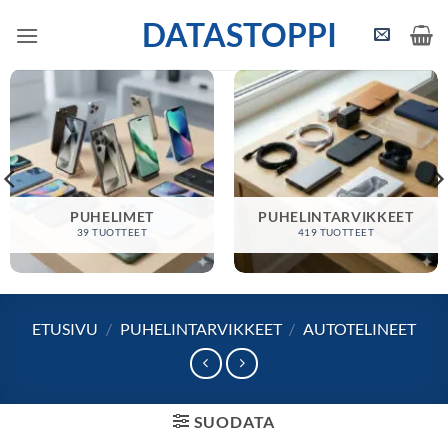
Skip
DATASTOPPI
to
content
PUHELIMET
PUHELINTARVIKKEET
39 TUOTTEET
419 TUOTTEET
ETUSIVU
/
PUHELINTARVIKKEET
/
AUTOTELINEET
SUODATA