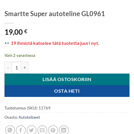
Smartte Super autoteline GL0961
19,00
€
19 ihmistä katselee tätä tuotetta juuri nyt.
Vain 2 varastossa
Smartte Super autoteline GL0961 määrä
LISÄÄ OSTOSKORIIN
OSTA HETI
Tuotetunnus (SKU):
11769
Osasto:
Autotelineet