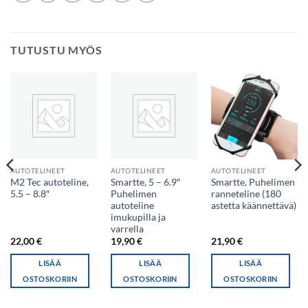
TUTUSTU MYÖS
AUTOTELINEET
AUTOTELINEET
AUTOTELINEET
M2 Tec autoteline,
Smartte, 5 – 6.9″
Smartte, Puhelimen
5.5 – 8.8″
Puhelimen
ranneteline (180
autoteline
astetta käännettävä)
imukupilla ja
varrella
22,00
€
19,90
€
21,90
€
LISÄÄ
LISÄÄ
LISÄÄ
OSTOSKORIIN
OSTOSKORIIN
OSTOSKORIIN