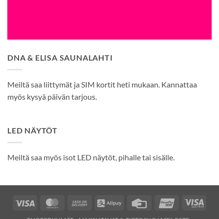
DNA & ELISA SAUNALAHTI
Meiltä saa liittymät ja SIM kortit heti mukaan. Kannattaa
myös kysyä päivän tarjous.
LED NÄYTÖT
Meiltä saa myös isot LED näytöt, pihalle tai sisälle.
Visa
MasterCard
Cash
Alipay
Credit
UnionPay
Visa
On
Card
Elec