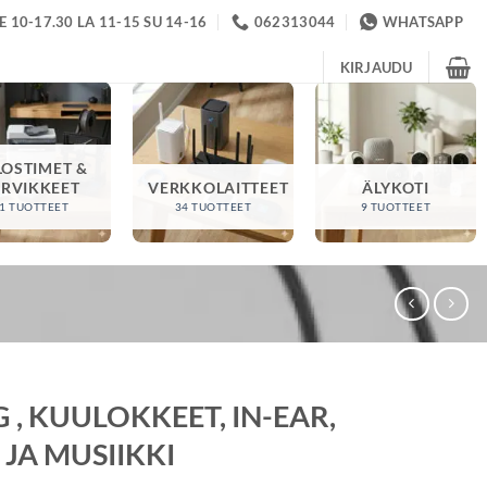
 10-17.30 LA 11-15 SU 14-16
062313044
WHATSAPP
KIRJAUDU
LOSTIMET &
ARVIKKEET
VERKKOLAITTEET
ÄLYKOTI
1 TUOTTEET
34 TUOTTEET
9 TUOTTEET
, KUULOKKEET, IN-EAR,
JA MUSIIKKI