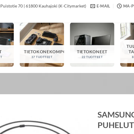
Puistotie 70 | 61800 Kauhajoki (K-Citymarket)
E-MAIL
MA-PE
TU
T
TIETOKONEKOMPONENTIT
TIETOKONEET
T
ET
37 TUOTTEET
22 TUOTTEET
8
SAMSUNG 
PUHELUT 