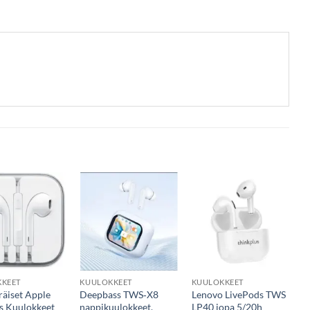
KEET
KUULOKKEET
KUULOKKEET
K
räiset Apple
Deepbass TWS‑X8
Lenovo LivePods TWS
A
s Kuulokkeet
nappikuulokkeet,
LP40 jopa 5/20h
L