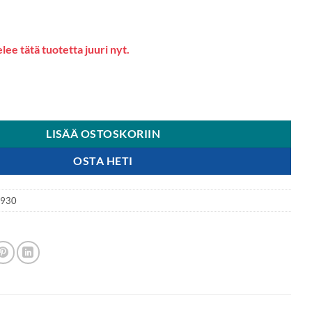
lee tätä tuotetta juuri nyt.
KEET, IN-EAR, PUHELUT JA MUSIIKKI määrä
LISÄÄ OSTOSKORIIN
OSTA HETI
5930