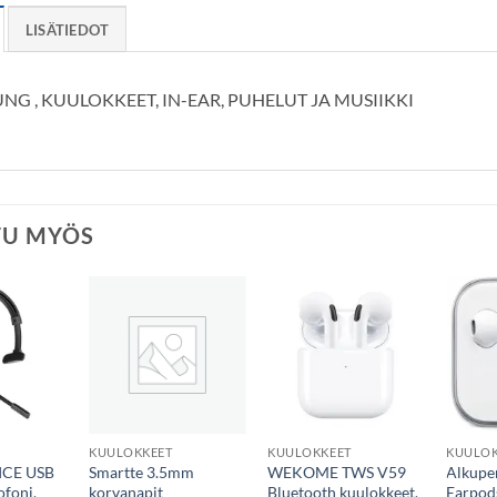
LISÄTIEDOT
NG , KUULOKKEET, IN-EAR, PUHELUT JA MUSIIKKI
TU MYÖS
KUULOKKEET
KUULOKKEET
KUULOK
ICE USB
Smartte 3.5mm
WEKOME TWS V59
Alkupe
foni,
korvanapit
Bluetooth kuulokkeet,
Earpod