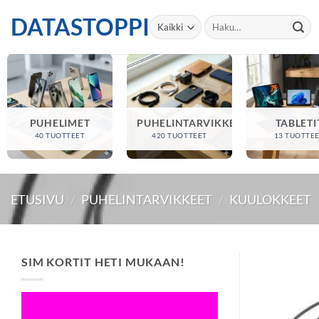
Skip
DATASTOPPI
Etsi:
to
content
PUHELIMET
PUHELINTARVIKKEET
TABLETI
40 TUOTTEET
420 TUOTTEET
13 TUOTTE
ETUSIVU
/
PUHELINTARVIKKEET
/
KUULOKKEET
SIM KORTIT HETI MUKAAN!