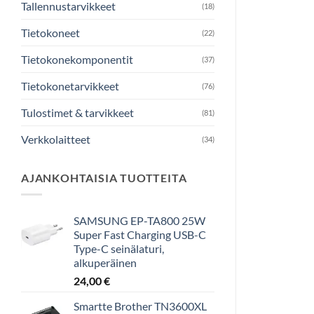
Tallennustarvikkeet
(18)
Tietokoneet
(22)
Tietokonekomponentit
(37)
Tietokonetarvikkeet
(76)
Tulostimet & tarvikkeet
(81)
Verkkolaitteet
(34)
AJANKOHTAISIA TUOTTEITA
SAMSUNG EP-TA800 25W
Super Fast Charging USB-C
Type-C seinälaturi,
alkuperäinen
24,00
€
Smartte Brother TN3600XL