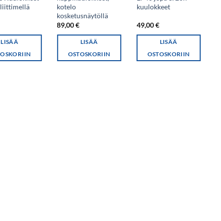
iittimellä
kotelo
kuulokkeet
b
kosketusnäytöllä
l
€
89,00
€
49,00
€
6
LISÄÄ
LISÄÄ
LISÄÄ
OSKORIIN
OSTOSKORIIN
OSTOSKORIIN