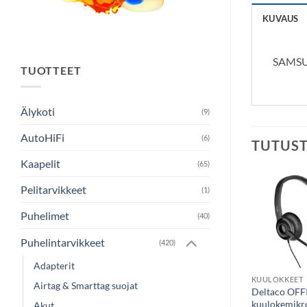
KUVAUS
SAMSU
TUOTTEET
Älykoti
(9)
AutoHiFi
(6)
TUTUS
Kaapelit
(65)
Pelitarvikkeet
(1)
Puhelimet
(40)
Puhelintarvikkeet
(420)
Adapterit
KUULOKKEET
KUULOKKEET
Airtag & Smarttag suojat
AppleStyle AS
Deltaco OFF
kuulokkeet
kuulokemikro
Akut