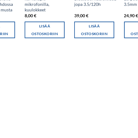
ohdossa
mikrofonilla,
jopa 3.5/120h
3.5mm l
 musta
kuulokkeet
8,00
€
39,00
€
24,90
Ä
LISÄÄ
LISÄÄ
RIIN
OSTOSKORIIN
OSTOSKORIIN
OST