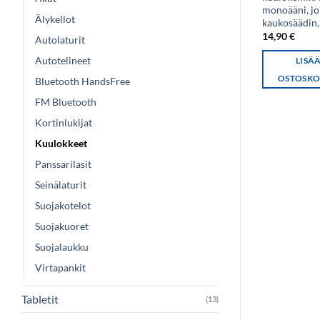
mikrofonilla, USB-C /
monoääni, j
Älykellot
Type-C liitäntä
kaukosäädin,
13,00
€
14,90
€
Autolaturit
Autotelineet
LISÄÄ
LISÄ
OSTOSKORIIN
OSTOSKO
Bluetooth HandsFree
FM Bluetooth
Kortinlukijat
Kuulokkeet
Panssarilasit
Seinälaturit
Suojakotelot
Suojakuoret
Suojalaukku
Virtapankit
Tabletit
(13)