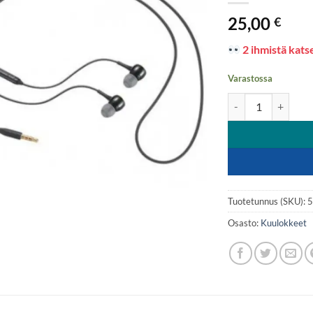
25,00
€
2 ihmistä katse
Varastossa
SAMSUNG , KUULOK
Tuotetunnus (SKU):
Osasto:
Kuulokkeet