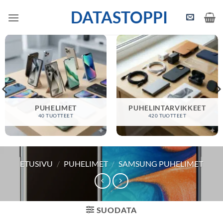
Skip
DATASTOPPI
to
content
PUHELIMET
PUHELINTARVIKKEET
40 TUOTTEET
420 TUOTTEET
ETUSIVU
/
PUHELIMET
/
SAMSUNG PUHELIMET
SUODATA