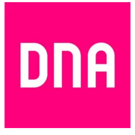
tehdä
tehdä
valinnat
valinnat
tuotteen
tuotteen
sivulla.
sivulla.