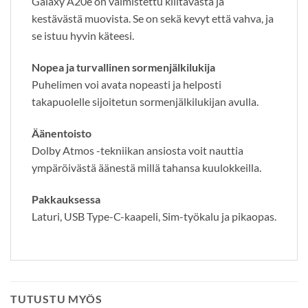
Galaxy A20e on valmistettu kiiltävästä ja
kestävästä muovista. Se on sekä kevyt että vahva, ja
se istuu hyvin käteesi.
Nopea ja turvallinen sormenjälkilukija
Puhelimen voi avata nopeasti ja helposti
takapuolelle sijoitetun sormenjälkilukijan avulla.
Äänentoisto
Dolby Atmos -tekniikan ansiosta voit nauttia
ympäröivästä äänestä millä tahansa kuulokkeilla.
Pakkauksessa
Laturi, USB Type-C-kaapeli, Sim-työkalu ja pikaopas.
TUTUSTU MYÖS