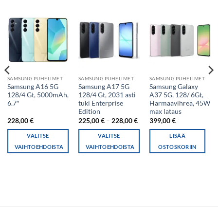
SAMSUNG PUHELIMET
SAMSUNG PUHELIMET
SAMSUNG PUHELIMET
Samsung A16 5G
Samsung A17 5G
Samsung Galaxy
128/4 Gt, 5000mAh,
128/4 Gt, 2031 asti
A37 5G, 128/ 6Gt,
6.7″
tuki Enterprise
Harmaavihreä, 45W
Edition
max lataus
Hintaluokka:
228,00
€
225,00
€
–
228,00
€
399,00
€
225,00 €
-
VALITSE
VALITSE
LISÄÄ
228,00 €
VAIHTOEHDOISTA
VAIHTOEHDOISTA
OSTOSKORIIN
Tällä
Tällä
tuotteella
tuotteella
on
on
useampi
useampi
muunnelma.
muunnelma.
Voit
Voit