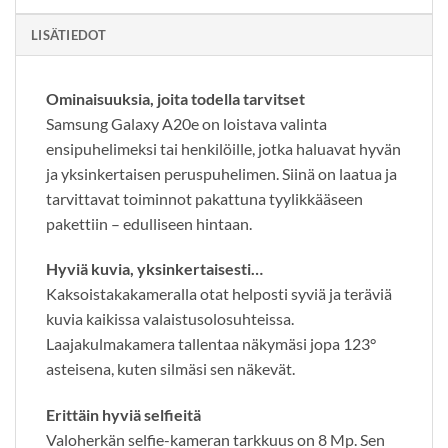
LISÄTIEDOT
Ominaisuuksia, joita todella tarvitset
Samsung Galaxy A20e on loistava valinta
ensipuhelimeksi tai henkilöille, jotka haluavat hyvän
ja yksinkertaisen peruspuhelimen. Siinä on laatua ja
tarvittavat toiminnot pakattuna tyylikkääseen
pakettiin – edulliseen hintaan.
Hyviä kuvia, yksinkertaisesti…
Kaksoistakakameralla otat helposti syviä ja teräviä
kuvia kaikissa valaistusolosuhteissa.
Laajakulmakamera tallentaa näkymäsi jopa 123°
asteisena, kuten silmäsi sen näkevät.
Erittäin hyviä selfieitä
Valoherkän selfie-kameran tarkkuus on 8 Mp. Sen