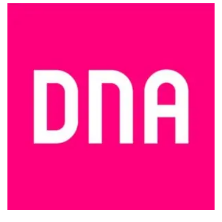
tehdä
valinnat
tuotteen
sivulla.