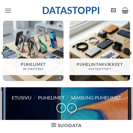
Skip
DATASTOPPI
to
content
PUHELIMET
PUHELINTARVIKKEET
39 TUOTTEET
419 TUOTTEET
ETUSIVU
/
PUHELIMET
/
SAMSUNG PUHELIMET
SUODATA