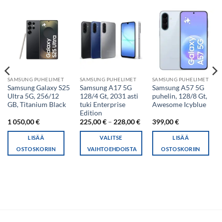
SAMSUNG PUHELIMET
SAMSUNG PUHELIMET
SAMSUNG PUHELIMET
Samsung Galaxy S25
Samsung A17 5G
Samsung A57 5G
Ultra 5G, 256/12
128/4 Gt, 2031 asti
puhelin, 128/8 Gt,
GB, Titanium Black
tuki Enterprise
Awesome Icyblue
Edition
Hintaluokka:
1 050,00
€
225,00
€
–
228,00
€
399,00
€
225,00 €
-
LISÄÄ
VALITSE
LISÄÄ
228,00 €
OSTOSKORIIN
VAIHTOEHDOISTA
OSTOSKORIIN
Tällä
tuotteella
on
useampi
muunnelma.
Voit