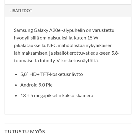
LISÄTIEDOT
Samsung Galaxy A20e -älypuhelin on varustettu
hyödyllisillä ominaisuuksilla, kuten 15 W
pikalatauksella. NFC mahdollistaa nykyaikaisen
lähimaksamisen, ja sisällöt erottuvat edukseen 5,8-
tuumaiselta Infinity-V-kosketusnäytöltä.
5,8” HD+ TFT-kosketusnäyttö
Android 9.0 Pie
13 + 5 megapikselin kaksoiskamera
TUTUSTU MYÖS