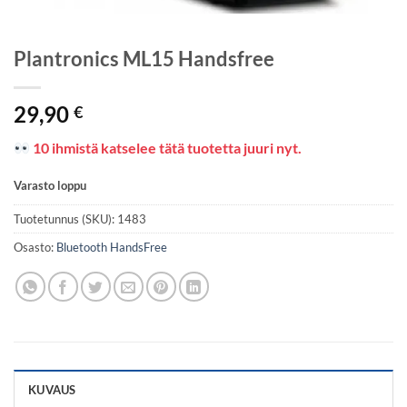
Plantronics ML15 Handsfree
29,90
€
10 ihmistä katselee tätä tuotetta juuri nyt.
Varasto loppu
Tuotetunnus (SKU):
1483
Osasto:
Bluetooth HandsFree
KUVAUS