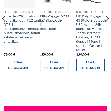
BLUETOOTH HANDSFREE
BLUETOOTH HANDSFREE
BLUETOOTH HANDSFREE
Smartte YYK Bluetooth HF,
Poly Voyager 5200
HP Poly Voyager
puheaika jopa 4/12 tuntia,
UC Bluetooth-
4310 UC Bluetooth,
BT 5.1
kuuloke +
USB-A, jopa 24h
taustamelunvaimennuksella
latauskotelo
puheaika, Microsoft
& latauskotelolla, toimii
Teams sertifioitu
kahdessa laitteessa
kuuloke, BT700
yhtäaikaa
dongle | Mono |
suljettu| On-ear |
Musta
79,00
€
159,00
€
129,00
€
LISÄÄ
LISÄÄ
LISÄÄ
OSTOSKORIIN
OSTOSKORIIN
OSTOSKORIIN