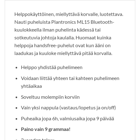
Helppokäyttöinen, miellyttävä korvalle, luotettava.
Nauti puheluista Plantronics ML15 Bluetooth-
kuulokkeella ilman puhelinta kädessä tai
sotkeutuvia johtoja kaulalla. Huomaat kuinka
helppoja handsfree-puhelut ovat kun ääni on
laadukas ja kuuloke miellyttävä pitää korvalla.
Helppo yhdistää puhelimeen
Voidaan liittää yhteen tai kahteen puhelimeen
yhtäaikaa
Soveltuu molempiin korviin
Vain yksi nappula (vastaus/lopetus ja on/off)
Puheaika jopa 6h, valmiusaika jopa 9 päivää
Paino vain 9 grammaa!
2 vuoden takuu