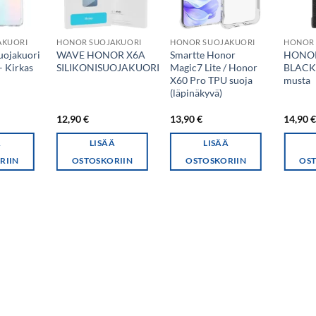
AKUORI
HONOR SUOJAKUORI
HONOR SUOJAKUORI
HONOR 
uojakuori
WAVE HONOR X6A
Smartte Honor
HONOR
– Kirkas
SILIKONISUOJAKUORI
Magic7 Lite / Honor
BLACK
X60 Pro TPU suoja
musta
(läpinäkyvä)
12,90
€
13,90
€
14,90
Ä
LISÄÄ
LISÄÄ
RIIN
OSTOSKORIIN
OSTOSKORIIN
OST