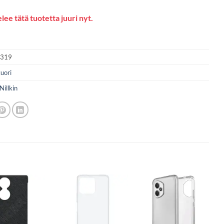
lee tätä tuotetta juuri nyt.
2319
uori
Nillkin