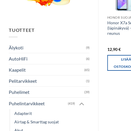
HONOR SUOJAKUORI
HONOR SUOJ
Wave silikonisuoja,
Honor X7a S
Honor 90 Lite, kirkas
(läpinäkyvä) 
TUOTTEET
reunus
Älykoti
(9)
13,90
€
12,90
€
AutoHiFi
(6)
LISÄÄ
LISÄ
OSTOSKORIIN
OSTOSKO
Kaapelit
(65)
Pelitarvikkeet
(1)
Puhelimet
(39)
Puhelintarvikkeet
(419)
Adapterit
Airtag & Smarttag suojat
Akut