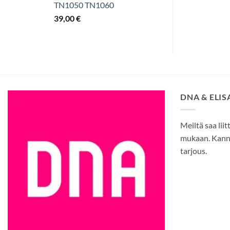
TN1050 TN1060
39,00
€
DNA & ELI
Meiltä saa liit
mukaan. Kann
tarjous.