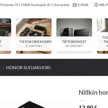
Puistotie 70 | 61800 Kauhajoki (K-Citymarket)
E-MAIL
MA-PE
TU
T
TIETOKONEKOMPONENTIT
TIETOKONEET
T
ET
37 TUOTTEET
22 TUOTTEET
8
T
/
HONOR SUOJAKUORI
Nillkin ho
12,90
€