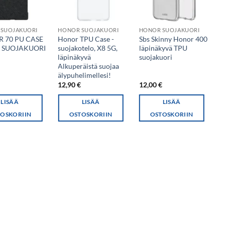
SUOJAKUORI
HONOR SUOJAKUORI
HONOR SUOJAKUORI
H
 70 PU CASE
Honor TPU Case -
Sbs Skinny Honor 400
S
 SUOJAKUORI
suojakotelo, X8 5G,
läpinäkyvä TPU
T
läpinäkyvä
suojakuori
(
Alkuperäistä suojaa
älypuhelimellesi!
€
12,90
€
12,00
€
1
LISÄÄ
LISÄÄ
LISÄÄ
OSKORIIN
OSTOSKORIIN
OSTOSKORIIN