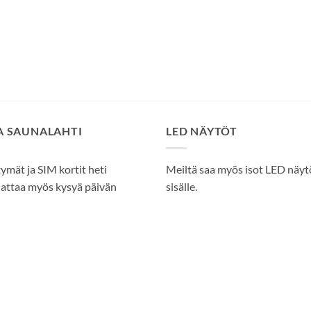
SA SAUNALAHTI
LED NÄYTÖT
tymät ja SIM kortit heti
Meiltä saa myös isot LED näytöt
attaa myös kysyä päivän
sisälle.