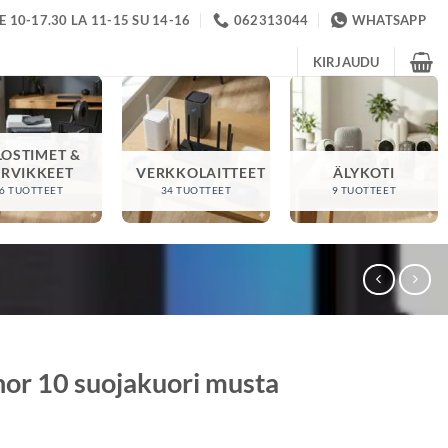
 10-17.30 LA 11-15 SU 14-16
062313044
WHATSAPP
KIRJAUDU
LOSTIMET &
ARVIKKEET
VERKKOLAITTEET
ÄLYKOTI
6 TUOTTEET
34 TUOTTEET
9 TUOTTEET
nor 10 suojakuori musta