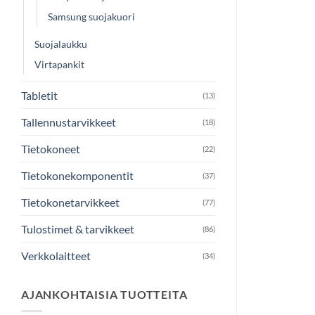
Samsung suojakuori
Suojalaukku
Virtapankit
Tabletit
(13)
Tallennustarvikkeet
(18)
Tietokoneet
(22)
Tietokonekomponentit
(37)
Tietokonetarvikkeet
(77)
Tulostimet & tarvikkeet
(86)
Verkkolaitteet
(34)
AJANKOHTAISIA TUOTTEITA