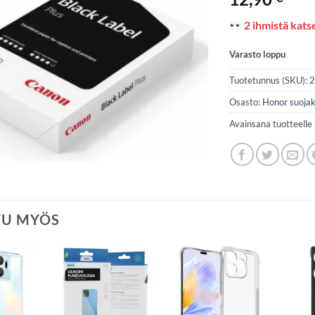
2 ihmistä katse
Varasto loppu
Tuotetunnus (SKU):
Osasto:
Honor suojak
Avainsana tuotteelle
TU MYÖS