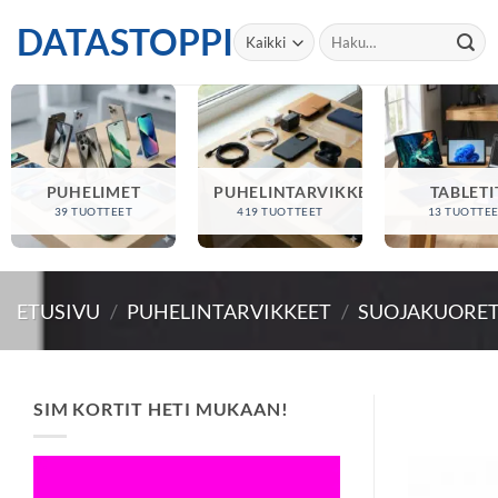
Skip
DATASTOPPI
Etsi:
to
content
PUHELIMET
PUHELINTARVIKKEET
TABLETI
39 TUOTTEET
419 TUOTTEET
13 TUOTTE
ETUSIVU
/
PUHELINTARVIKKEET
/
SUOJAKUORE
SIM KORTIT HETI MUKAAN!