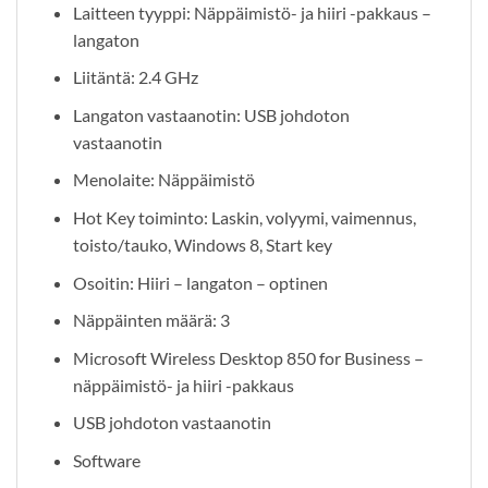
Laitteen tyyppi: Näppäimistö- ja hiiri -pakkaus –
langaton
Liitäntä: 2.4 GHz
Langaton vastaanotin: USB johdoton
vastaanotin
Menolaite: Näppäimistö
Hot Key toiminto: Laskin, volyymi, vaimennus,
toisto/tauko, Windows 8, Start key
Osoitin: Hiiri – langaton – optinen
Näppäinten määrä: 3
Microsoft Wireless Desktop 850 for Business –
näppäimistö- ja hiiri -pakkaus
USB johdoton vastaanotin
Software