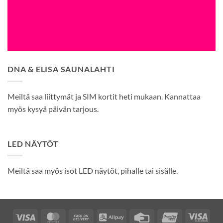
DNA & ELISA SAUNALAHTI
Meiltä saa liittymät ja SIM kortit heti mukaan. Kannattaa
myös kysyä päivän tarjous.
LED NÄYTÖT
Meiltä saa myös isot LED näytöt, pihalle tai sisälle.
Visa
MasterCard
Cash
Alipay
Credit
UnionPay
Visa