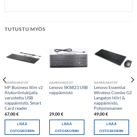
TUTUSTU MYÖS
NÄPPÄIMISTÖT
NÄPPÄIMISTÖT
NÄPPÄIMISTÖT
HP Business Slim v2
Lenovo SK8823 USB
Lenovo Essential
Älykortinlukijalla
näppäimistö
Wireless Combo G2
varustettu USB
Langaton Hiiri &
näppäimistö, Smart
näppäimistö,
Card reader
Pohjoismainen
67,00
€
29,00
€
49,00
€
LISÄÄ
LISÄÄ
LISÄÄ
OSTOSKORIIN
OSTOSKORIIN
OSTOSKORIIN