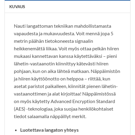
KUVAUS
Nauti langattoman tekniikan mahdollistamasta
vapaudesta ja mukavuudesta. Voit mennä jopa 5
metrin päähän tietokoneesta signaalin
heikkenemättä liikaa. Voit myös ottaa pelkän hiiren
mukaasi kannettavan kanssa käytettäväksi – pieni
lähetin-vastaanotin kiinnittyy kätevästi hiiren
pohjaan, kun on aika lähteä matkaan. Näppäimistön
ja hiiren käyttöönotto on helppoa – riittää, kun
asetat paristot paikalleen, kiinnität pienen lähetin-
vastaanottimen ja alat kirjoittaa! Näppäimistössä
on myös käytetty Advanced Encryption Standard
(AES) -teknologiaa, joka suojaa henkilökohtaiset
tiedot salaamalla näppäillyt merkit.
Luotettava langaton yhteys