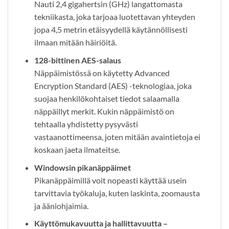
Nauti 2,4 gigahertsin (GHz) langattomasta
tekniikasta, joka tarjoaa luotettavan yhteyden
jopa 4,5 metrin etäisyydellä käytännöllisesti
ilmaan mitään häiriöitä.
128-bittinen AES-salaus
Näppäimistössä on käytetty Advanced
Encryption Standard (AES) -teknologiaa, joka
suojaa henkilökohtaiset tiedot salaamalla
näppäillyt merkit. Kukin näppäimistö on
tehtaalla yhdistetty pysyvästi
vastaanottimeensa, joten mitään avaintietoja ei
koskaan jaeta ilmateitse.
Windowsin pikanäppäimet
Pikanäppäimillä voit nopeasti käyttää usein
tarvittavia työkaluja, kuten laskinta, zoomausta
ja ääniohjaimia.
Käyttömukavuutta ja hallittavuutta –