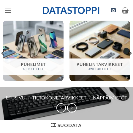
Skip
DATASTOPPI
to
content
PUHELIMET
PUHELINTARVIKKEET
40 TUOTTEET
420 TUOTTEET
ETUSIVU
/
TIETOKONETARVIKKEET
/
NÄPPÄIMISTÖT
SUODATA