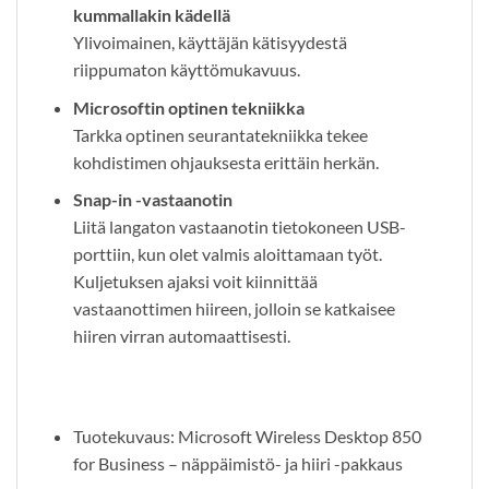
kummallakin kädellä
Ylivoimainen, käyttäjän kätisyydestä
riippumaton käyttömukavuus.
Microsoftin optinen tekniikka
Tarkka optinen seurantatekniikka tekee
kohdistimen ohjauksesta erittäin herkän.
Snap-in -vastaanotin
Liitä langaton vastaanotin tietokoneen USB-
porttiin, kun olet valmis aloittamaan työt.
Kuljetuksen ajaksi voit kiinnittää
vastaanottimen hiireen, jolloin se katkaisee
hiiren virran automaattisesti.
Tuotekuvaus: Microsoft Wireless Desktop 850
for Business – näppäimistö- ja hiiri -pakkaus