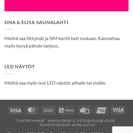
DNA & ELISA SAUNALAHTI
Meiltä saa liittymät ja SIM kortit heti mukaan. Kannattaa
myös kysyä päivän tarjous.
LED NÄYTÖT
Meiltä saa myös isot LED näytöt, pihalle tai sisälle.
Visa
MasterCard
Cash
Alipay
Credit
UnionPay
Visa
On
Card
Elec
TUOTERYHMÄT
MAKSUTAVAT & TIETOSUOJASELOSTE
Delivery
TOIMITUSEHDOT JA PALAUTUS