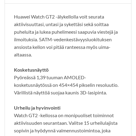
Huawei Watch GT2 -älykellolla voit seurata
aktiivisuuttasi, untasi ja sykettäsi sekä soittaa
puheluita ja lukea puhelimeesi saapuvia viestejä ja
ilmoituksia. 5ATM-vedenkestävyysluokituksen
ansiosta kellon voi pitää ranteessa myös uima-
altaassa.
Kosketusnäyttö
Pyöreässä 1,39 tuuman AMOLED-
kosketusnäytössä on 454×454 pikselin resoluutio.
Värillistä näyttöä suojaa kaunis 3D-lasipinta.
Urheilu ja hyvinvointi
Watch GT2 -kellossa on monipuoliset toiminnot
aktiivisuuden seurantaan. Valitse 15 urheilulajista
sopivin ja hyödynnä valmennustoimintoa, joka