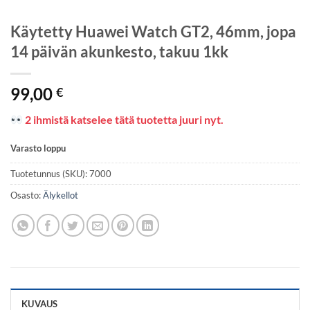
Käytetty Huawei Watch GT2, 46mm, jopa
14 päivän akunkesto, takuu 1kk
99,00
€
2 ihmistä katselee tätä tuotetta juuri nyt.
Varasto loppu
Tuotetunnus (SKU):
7000
Osasto:
Älykellot
KUVAUS