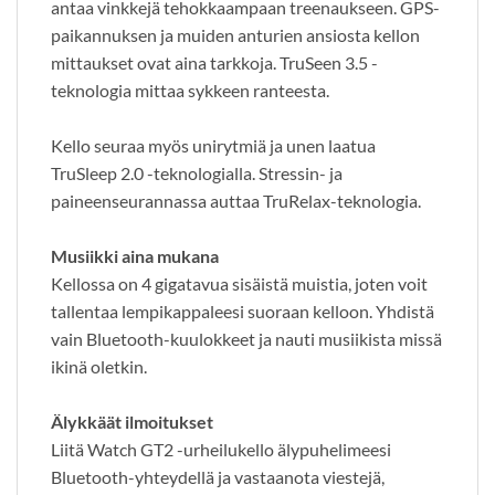
antaa vinkkejä tehokkaampaan treenaukseen. GPS-
paikannuksen ja muiden anturien ansiosta kellon
mittaukset ovat aina tarkkoja. TruSeen 3.5 -
teknologia mittaa sykkeen ranteesta.
Kello seuraa myös unirytmiä ja unen laatua
TruSleep 2.0 -teknologialla. Stressin- ja
paineenseurannassa auttaa TruRelax-teknologia.
Musiikki aina mukana
Kellossa on 4 gigatavua sisäistä muistia, joten voit
tallentaa lempikappaleesi suoraan kelloon. Yhdistä
vain Bluetooth-kuulokkeet ja nauti musiikista missä
ikinä oletkin.
Älykkäät ilmoitukset
Liitä Watch GT2 -urheilukello älypuhelimeesi
Bluetooth-yhteydellä ja vastaanota viestejä,