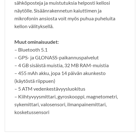
sähköposteja ja muistutuksia helposti kellosi
näytölle. Sisäänrakennetun kaiuttimen ja
mikrofonin ansiosta voit myös puhua puheluita
kellon välityksellä.
Muut ominaisuudet:
– Bluetooth 5.1
– GPS- ja GLONASS-paikannuspalvelut
– 4 GB sisäistä muistia, 32 MB RAM-muistia
– 455 mAh akku, jopa 14 päivän akunkesto
(käytöstä riippuen)
– 5 ATM vedenkestävyysluokitus
– Kiihtyvyysmittari, gyroskooppi, magnetometri,
sykemittari, valosensori, ilmanpainemittari,
kosketussensori