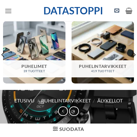
Skip
DATASTOPPI
to
content
PUHELIMET
PUHELINTARVIKKEET
39 TUOTTEET
419 TUOTTEET
ETUSIVU
/
PUHELINTARVIKKEET
/
ÄLYKELLOT
SUODATA