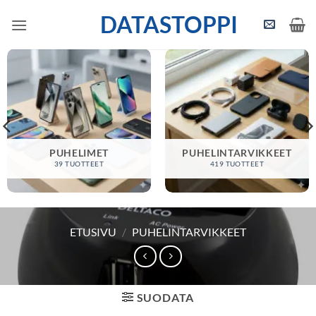
Skip
DATASTOPPI
to
content
PUHELIMET
PUHELINTARVIKKEET
39 TUOTTEET
419 TUOTTEET
ETUSIVU
/
PUHELINTARVIKKEET
SUODATA