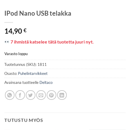
IPod Nano USB telakka
14,90
€
7 ihmistä katselee tätä tuotetta juuri nyt.
Varasto loppu
Tuotetunnus (SKU):
1811
Osasto:
Puhelintarvikkeet
Avainsana tuotteelle
Deltaco
TUTUSTU MYÖS