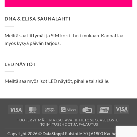
DNA & ELISA SAUNALAHTI
Meiltä saa liittymät ja SIM kortit heti mukaan. Kannattaa
myös kysyä päivän tarjous.
LED NÄYTÖT
Meiltä saa myös isot LED näytöt, pihalle tai sisälle.
Visa
MasterCard
Cash
Alipay
Credit
UnionPay
Visa
On
Card
Elec
TUOTERYHMÄT
MAKSUTAVAT & TIETOSUOJASELOSTE
Delivery
TOIMITUSEHDOT JA PALAUTUS
Copyright 2026 ©
DataStoppi
Puistotie 70 | 61800 Kauhajoki (K-