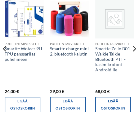
PUHELINTARVIKKEET
PUHELINTARVIKKEET
PUHELINTARVIKKEET
Smartte Wotaer 9H
Smartte charge mini
Smartte Zello B01
TPU panssarilasi
2, bluetooth kaiutin
Walkie Talkie
puhelimeen
Bluetooth PTT -
käsimikrofoni
Androidille
24,00
€
29,00
€
68,00
€
LISÄÄ
LISÄÄ
LISÄÄ
OSTOSKORIIN
OSTOSKORIIN
OSTOSKORIIN