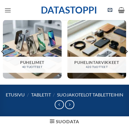
Skip
DATASTOPPI
to
content
PUHELIMET
PUHELINTARVIKKEET
40 TUOTTEET
420 TUOTTEET
ETUSIVU
/
TABLETIT
/
SUOJAKOTELOT TABLETTEIHIN
SUODATA