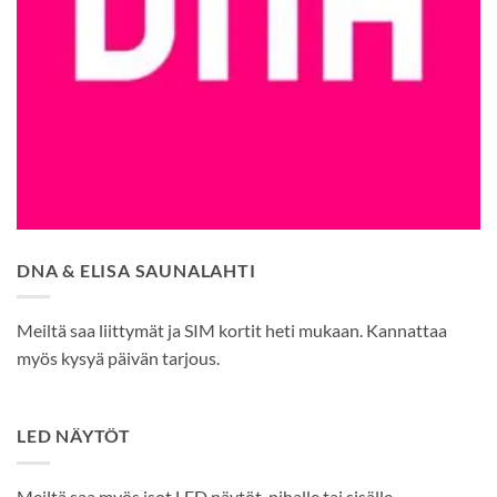
DNA & ELISA SAUNALAHTI
Meiltä saa liittymät ja SIM kortit heti mukaan. Kannattaa
myös kysyä päivän tarjous.
LED NÄYTÖT
Meiltä saa myös isot LED näytöt, pihalle tai sisälle.