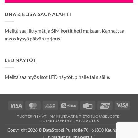
DNA & ELISA SAUNALAHTI
Meiltä saa liittymät ja SIM kortit heti mukaan. Kannattaa
myös kysyä päivän tarjous.
LED NÄYTÖT
Meiltä saa myös isot LED näytöt, pihalle tai sisälle.
Visa
MasterCard
Cash
Alipay
Credit
UnionPay
Visa
On
Card
Elec
TUOTERYHMÄT
MAKSUTAVAT & TIETOSUOJASELOSTE
Delivery
TOIMITUSEHDOT JA PALAUTUS
Copyright 2026 ©
DataStoppi
Puistotie 70 | 61800 Kauhajoki (K-
Citymarket kauppakeskus |