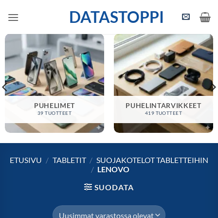
Skip
DATASTOPPI
to
content
PUHELIMET
PUHELINTARVIKKEET
39 TUOTTEET
419 TUOTTEET
ETUSIVU
/
TABLETIT
/
SUOJAKOTELOT TABLETTEIHIN
/
LENOVO
SUODATA