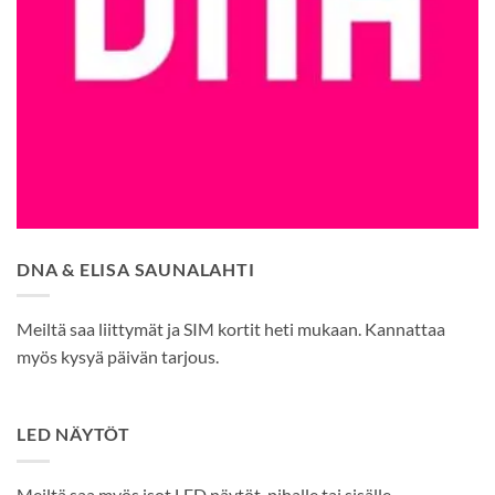
DNA & ELISA SAUNALAHTI
Meiltä saa liittymät ja SIM kortit heti mukaan. Kannattaa
myös kysyä päivän tarjous.
LED NÄYTÖT
Meiltä saa myös isot LED näytöt, pihalle tai sisälle.