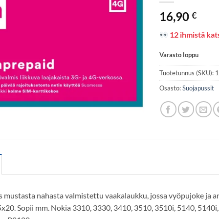
16,90
€
12 ihmistä kats
Varasto loppu
Tuotetunnus (SKU):
Osasto:
Suojapussit
s mustasta nahasta valmistettu vaakalaukku, jossa vyöpujoke ja a
20. Sopii mm. Nokia 3310, 3330, 3410, 3510, 3510i, 5140, 5140i,