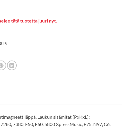
elee tätä tuotetta juuri nyt.
1825
ntimagneettiläppä. Laukun sisämitat (PxKxL):
 7280, 7380, E50, E60, 5800 XpressMusic, E75, N97, C6,