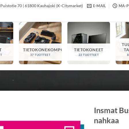
Puistotie 70 | 61800 Kauhajoki (K-Citymarket)
E-MAIL
MA-PE
TU
T
TIETOKONEKOMPONENTIT
TIETOKONEET
T
ET
37 TUOTTEET
22 TUOTTEET
8
Insmat Bu
nahkaa