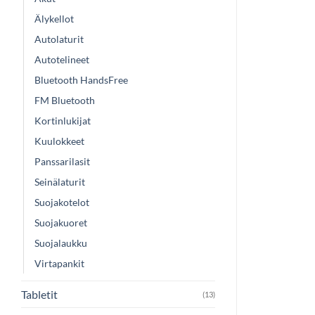
Älykellot
Autolaturit
Autotelineet
Bluetooth HandsFree
FM Bluetooth
Kortinlukijat
Kuulokkeet
Panssarilasit
Seinälaturit
Suojakotelot
Suojakuoret
Suojalaukku
Virtapankit
Tabletit
(13)