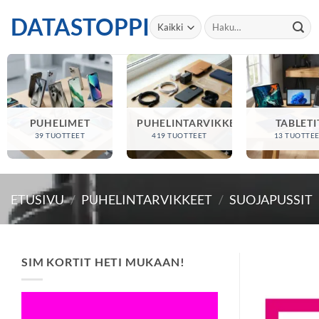
Skip
DATASTOPPI
Etsi:
to
content
PUHELIMET
PUHELINTARVIKKEET
TABLETI
39 TUOTTEET
419 TUOTTEET
13 TUOTTE
ETUSIVU
/
PUHELINTARVIKKEET
/
SUOJAPUSSIT
SIM KORTIT HETI MUKAAN!