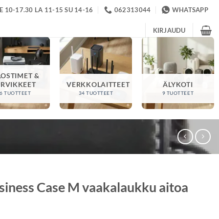
 10-17.30 LA 11-15 SU 14-16
062313044
WHATSAPP
KIRJAUDU
LOSTIMET &
ARVIKKEET
VERKKOLAITTEET
ÄLYKOTI
6 TUOTTEET
34 TUOTTEET
9 TUOTTEET
siness Case M vaakalaukku aitoa