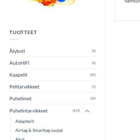
Samsun
TUOTTEET
Älykoti
(9)
AutoHiFi
(6)
Kaapelit
(65)
Pelitarvikkeet
(1)
Puhelimet
(39)
Puhelintarvikkeet
(419)
Adapterit
Airtag & Smarttag suojat
Akut