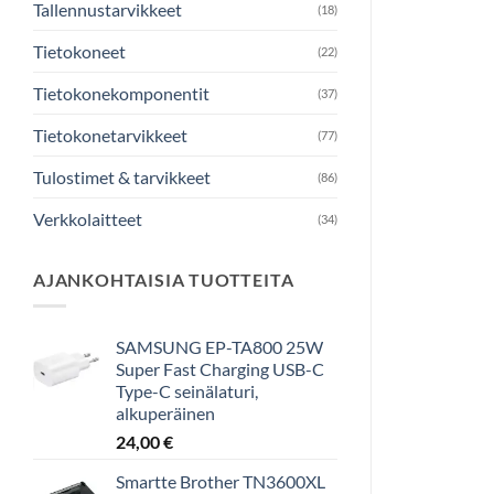
Tallennustarvikkeet
(18)
Tietokoneet
(22)
Tietokonekomponentit
(37)
Tietokonetarvikkeet
(77)
Tulostimet & tarvikkeet
(86)
Verkkolaitteet
(34)
AJANKOHTAISIA TUOTTEITA
SAMSUNG EP-TA800 25W
Super Fast Charging USB-C
Type-C seinälaturi,
alkuperäinen
24,00
€
Smartte Brother TN3600XL