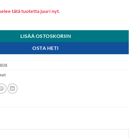
elee tätä tuotetta juuri nyt.
LISÄÄ OSTOSKORIIN
OSTA HETI
7808
imet