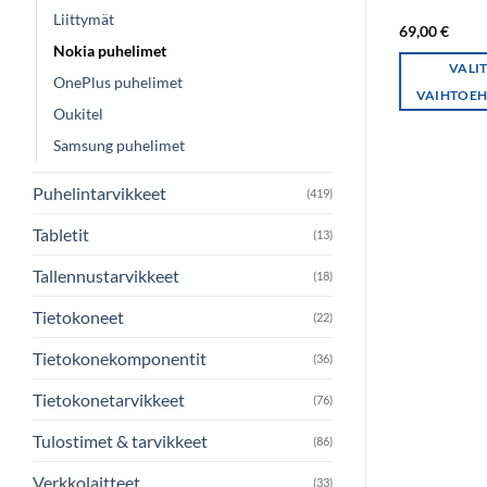
Liittymät
69,00
€
Nokia puhelimet
VALI
OnePlus puhelimet
VAIHTOEH
Oukitel
Tällä
Samsung puhelimet
tuotteella
on
Puhelintarvikkeet
(419)
useampi
muunnelma.
Tabletit
(13)
Voit
tehdä
Tallennustarvikkeet
(18)
valinnat
Tietokoneet
(22)
tuotteen
sivulla.
Tietokonekomponentit
(36)
Tietokonetarvikkeet
(76)
Tulostimet & tarvikkeet
(86)
Verkkolaitteet
(33)