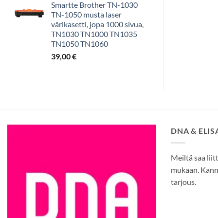
Smartte Brother TN-1030
TN-1050 musta laser
värikasetti, jopa 1000 sivua,
TN1030 TN1000 TN1035
TN1050 TN1060
39,00
€
DNA & ELI
Meiltä saa liit
mukaan. Kann
tarjous.