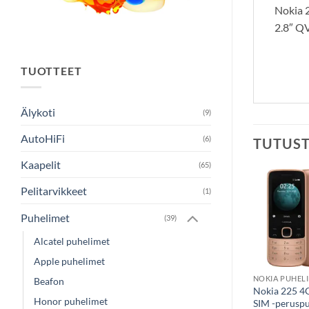
Nokia 2
2.8″ Q
TUOTTEET
Älykoti
(9)
AutoHiFi
(6)
TUTUS
Kaapelit
(65)
Pelitarvikkeet
(1)
Puhelimet
(39)
Alcatel puhelimet
Apple puhelimet
NOKIA PUHEL
Beafon
Nokia 225 4
Honor puhelimet
SIM -peruspu