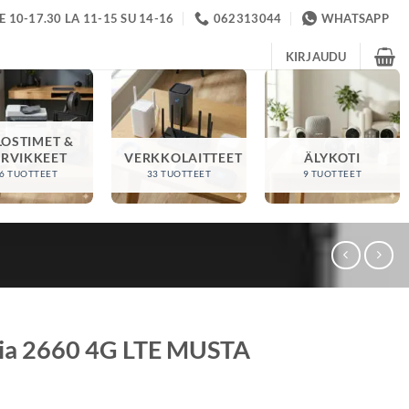
 10-17.30 LA 11-15 SU 14-16
062313044
WHATSAPP
KIRJAUDU
LOSTIMET &
ARVIKKEET
VERKKOLAITTEET
ÄLYKOTI
6 TUOTTEET
33 TUOTTEET
9 TUOTTEET
a 2660 4G LTE MUSTA