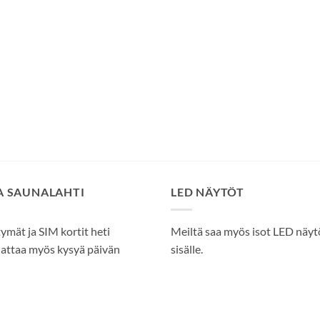
SA SAUNALAHTI
LED NÄYTÖT
tymät ja SIM kortit heti
Meiltä saa myös isot LED näytöt
attaa myös kysyä päivän
sisälle.