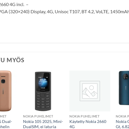
660 4G incl. –
VGA (320×240) Display, 4G, Unisoc T107, BT 4.2, VoLTE, 1450mAh
TU MYÖS
IMET
NOKIA PUHELIMET
NOKIA PUHELIMET
NOKIA 
G Dual-
Nokia 105 2025, Mini-
Käytetty Nokia 2660
Nokia 
helin
DualSIM, ei laturia
4G
Gt, 6.8