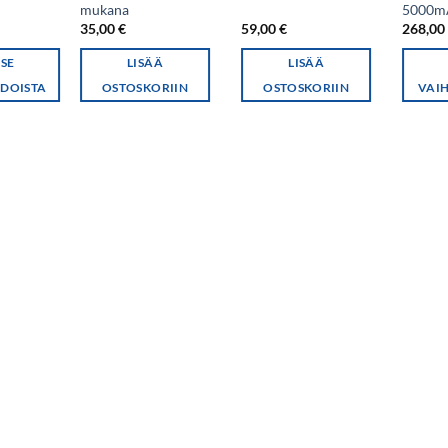
mukana
5000m
35,00
€
59,00
€
268,0
TSE
LISÄÄ
LISÄÄ
DOISTA
OSTOSKORIIN
OSTOSKORIIN
VAI
Tällä
tuottee
on
useamp
muunne
Voit
tehdä
valinna
tuottee
sivulla.