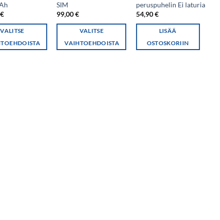
Ah
SIM
peruspuhelin Ei laturia
0
€
99,00
€
54,90
€
VALITSE
VALITSE
LISÄÄ
HTOEHDOISTA
VAIHTOEHDOISTA
OSTOSKORIIN
Tällä
lla
tuotteella
on
i
useampi
lma.
muunnelma.
Voit
tehdä
t
valinnat
n
tuotteen
sivulla.