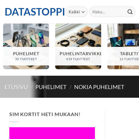
Skip
DATASTOPPI
Etsi:
to
content
PUHELIMET
PUHELINTARVIKKEET
TABLETI
39 TUOTTEET
419 TUOTTEET
13 TUOTTE
ETUSIVU
/
PUHELIMET
/
NOKIA PUHELIMET
SIM KORTIT HETI MUKAAN!