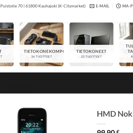
Puistotie 70 | 61800 Kauhajoki (K-Citymarket)
E-MAIL
MA-PE
TU
T
TIETOKONEKOMPONENTIT
TIETOKONEET
T
ET
36 TUOTTEET
22 TUOTTEET
8
HMD Noki
99,90
€