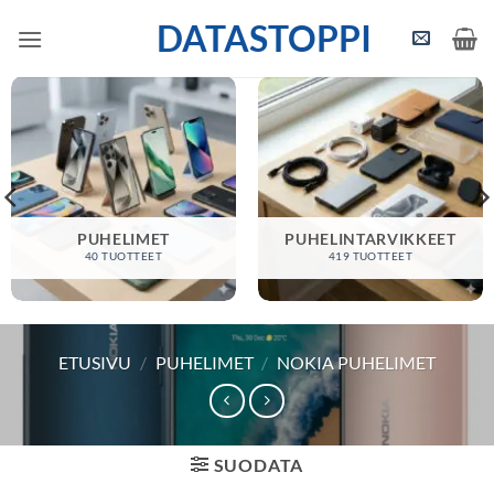
Skip
DATASTOPPI
to
content
PUHELIMET
PUHELINTARVIKKEET
40 TUOTTEET
419 TUOTTEET
ETUSIVU
/
PUHELIMET
/
NOKIA PUHELIMET
SUODATA