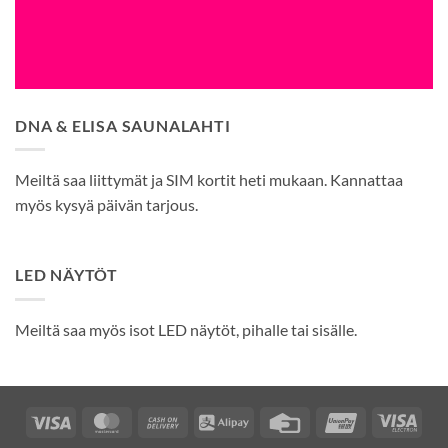
DNA & ELISA SAUNALAHTI
Meiltä saa liittymät ja SIM kortit heti mukaan. Kannattaa
myös kysyä päivän tarjous.
LED NÄYTÖT
Meiltä saa myös isot LED näytöt, pihalle tai sisälle.
Visa
MasterCard
Cash
Alipay
Credit
UnionPay
Visa
On
Card
Elec