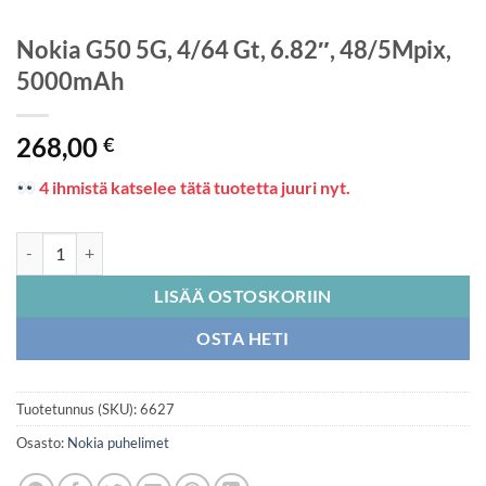
Nokia G50 5G, 4/64 Gt, 6.82″, 48/5Mpix,
5000mAh
268,00
€
4 ihmistä katselee tätä tuotetta juuri nyt.
Nokia G50 5G, 4/64 Gt, 6.82", 48/5Mpix, 5000mAh määrä
LISÄÄ OSTOSKORIIN
OSTA HETI
Tuotetunnus (SKU):
6627
Osasto:
Nokia puhelimet