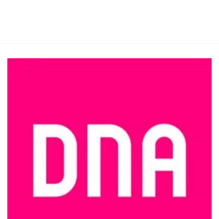
tuotteella
tuotteella
on
on
useampi
useampi
muunnelma.
muunnelma.
Voit
Voit
tehdä
tehdä
valinnat
valinnat
tuotteen
tuotteen
sivulla.
sivulla.