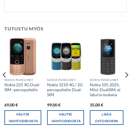
TUTUSTU MYÖS
NOKIA PUHELIMET
NOKIA PUHELIMET
NOKIA PUHELIMET
Nokia 225 4G Dual-
Nokia 3210 4G / 2G
Nokia 105 2025,
SIM -peruspuhelin
peruspuhelin Dual-
Mini-DualSIM, ei
SIM
laturia mukana
69,00
€
99,00
€
35,00
€
VALITSE
VALITSE
LISÄÄ
VAIHTOEHDOISTA
VAIHTOEHDOISTA
OSTOSKORIIN
Tällä
Tällä