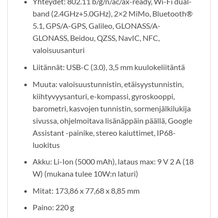
Yhteydet: 802.11 b/g/n/ac/ax-ready, Wi-Fi dual-
band (2.4GHz+5.0GHz), 2×2 MiMo, Bluetooth®
5.1, GPS/A-GPS, Galileo, GLONASS/A-
GLONASS, Beidou, QZSS, NavIC, NFC,
valoisuusanturi
Liitännät: USB-C (3.0), 3,5 mm kuulokeliitäntä
Muuta: valoisuustunnistin, etäisyystunnistin,
kiihtyvyysanturi, e-kompassi, gyroskooppi,
barometri, kasvojen tunnistin, sormenjälkilukija
sivussa, ohjelmoitava lisänäppäin päällä, Google
Assistant -painike, stereo kaiuttimet, IP68-
luokitus
Akku: Li-Ion (5000 mAh), lataus max: 9 V 2 A (18
W) (mukana tulee 10W:n laturi)
Mitat: 173,86 x 77,68 x 8,85 mm
Paino: 220 g