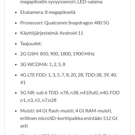
megapikselin syvyyssensiri, LED-salama
Etukamera: 8 megapikseliä
Prosessori: Qualcomm Snapdragon 480 5G
Käyttöjärjestelmä: Android 11
Taajuudet:
2G GSM: 850, 900, 1800, 1900 MHz
3G WCDMA: 1, 2, 5, 8
4G LTE FDD: 1, 3, 5, 7, 8, 20, 28, TDD:38, 39, 40,
41
5G NR: sub 6 TDD: n78, n38, n41(full), n40, FDD
n1, n3, n5, n7,n28
Muisti: 64 Gt flash-muisti, 4 Gt RAM-muisti,
erillinen microSD-korttipaikka enintään 512 Gt
asti