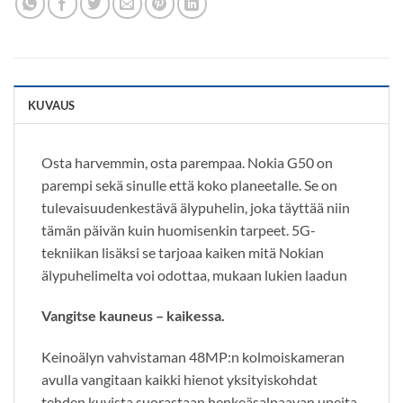
KUVAUS
Osta harvemmin, osta parempaa. Nokia G50 on
parempi sekä sinulle että koko planeetalle. Se on
tulevaisuudenkestävä älypuhelin, joka täyttää niin
tämän päivän kuin huomisenkin tarpeet. 5G-
tekniikan lisäksi se tarjoaa kaiken mitä Nokian
älypuhelimelta voi odottaa, mukaan lukien laadun
Vangitse kauneus – kaikessa.
Keinoälyn vahvistaman 48MP:n kolmoiskameran
avulla vangitaan kaikki hienot yksityiskohdat
tehden kuvista suorastaan henkeäsalpaavan upeita.