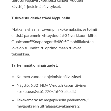
tietoturvapäivitykset sekä kahden vuoden
käyttöjärjestelmäpäivitykset.
Tulevaisuudenkestävä älypuhelin.
Matkalla yhä mahtavempiin kokemuksiin, se toimii
entistä paremmin yhteydessä 5G1 verkkoon, kiitos
Qualcomm™Snapdragon®480 5Gmobiilialustan,
joka on suunniteltu optimoimaan tulevaa
tekniikkaa.
Tärkeimmät ominaisuudet:
Kolmen vuoden ohjelmistopäivitykset
Näyttö: 6,82″ HD+ V-notch kapasitiivinen
kosketusnäyttö, 720×1640 pikseliä
Takakamera: 48 megapikselin pääkamera, 5
megapikselin ultralaajakuvakamera 2