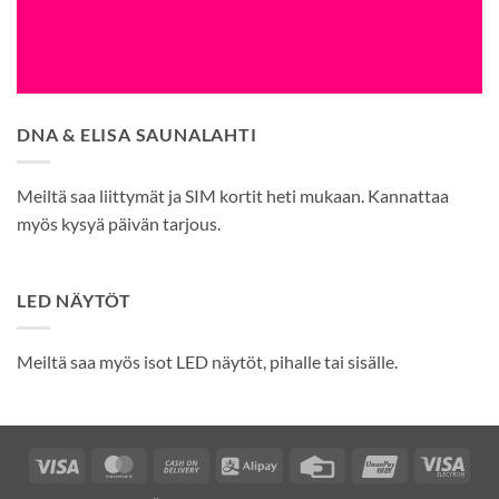
DNA & ELISA SAUNALAHTI
Meiltä saa liittymät ja SIM kortit heti mukaan. Kannattaa
myös kysyä päivän tarjous.
LED NÄYTÖT
Meiltä saa myös isot LED näytöt, pihalle tai sisälle.
Visa
MasterCard
Cash
Alipay
Credit
UnionPay
Visa
On
Card
Elec