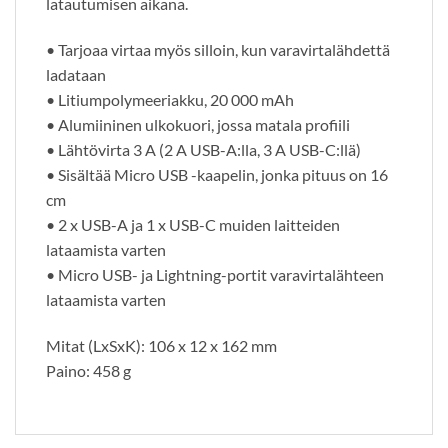
latautumisen aikana.
• Tarjoaa virtaa myös silloin, kun varavirtalähdettä
ladataan
• Litiumpolymeeriakku, 20 000 mAh
• Alumiininen ulkokuori, jossa matala profiili
• Lähtövirta 3 A (2 A USB-A:lla, 3 A USB-C:llä)
• Sisältää Micro USB -kaapelin, jonka pituus on 16
cm
• 2 x USB-A ja 1 x USB-C muiden laitteiden
lataamista varten
• Micro USB- ja Lightning-portit varavirtalähteen
lataamista varten
Mitat (LxSxK): 106 x 12 x 162 mm
Paino: 458 g