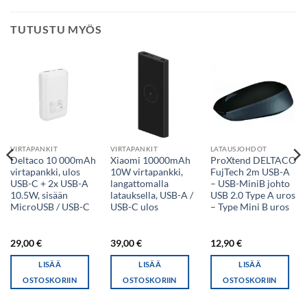
TUTUSTU MYÖS
VIRTAPANKIT
VIRTAPANKIT
LATAUSJOHDOT
Deltaco 10 000mAh
Xiaomi 10000mAh
ProXtend DELTACO
virtapankki, ulos
10W virtapankki,
FujTech 2m USB-A
USB-C + 2x USB-A
langattomalla
– USB-MiniB johto
10.5W, sisään
latauksella, USB-A /
USB 2.0 Type A uros
MicroUSB / USB-C
USB-C ulos
– Type Mini B uros
29,00
€
39,00
€
12,90
€
LISÄÄ
LISÄÄ
LISÄÄ
OSTOSKORIIN
OSTOSKORIIN
OSTOSKORIIN