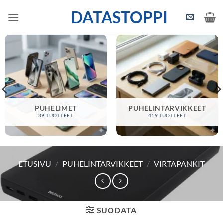
Skip
DATASTOPPI
to
content
PUHELIMET
PUHELINTARVIKKEET
39 TUOTTEET
419 TUOTTEET
ETUSIVU
/
PUHELINTARVIKKEET
/
VIRTAPANKIT
SUODATA