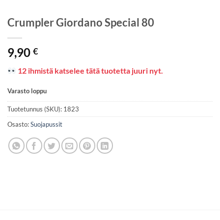
Crumpler Giordano Special 80
9,90
€
12 ihmistä katselee tätä tuotetta juuri nyt.
Varasto loppu
Tuotetunnus (SKU):
1823
Osasto:
Suojapussit